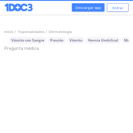
Descargar app
Entrar
Inicio /
Especialidades /
Dermatología
Vómito con Sangre
Presión
Vómito
Hernia Umbilical
Male
Pregunta médica