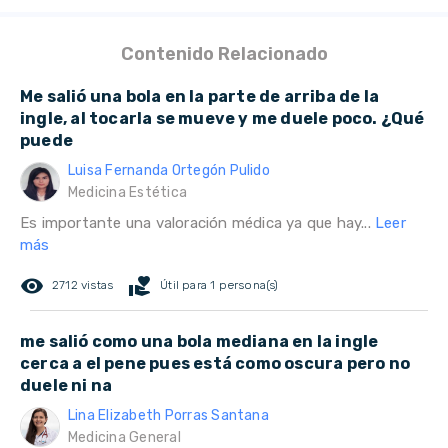
Contenido Relacionado
Me salió una bola en la parte de arriba de la
ingle, al tocarla se mueve y me duele poco. ¿Qué
puede
Luisa Fernanda Ortegón Pulido
Medicina Estética
Es importante una valoración médica ya que hay...
Leer
más
remove_red_eye
volunteer_activism
2712 vistas
Útil para 1 persona(s)
me salió como una bola mediana en la ingle
cerca a el pene pues está como oscura pero no
duele ni na
Lina Elizabeth Porras Santana
Medicina General