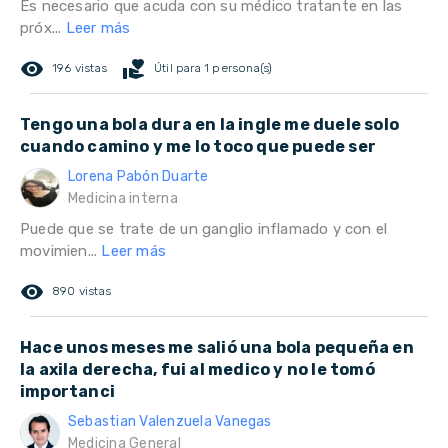
Es necesario que acuda con su médico tratante en las
próx...
Leer más
remove_red_eye
volunteer_activism
196 vistas
Útil para 1 persona(s)
Tengo una bola dura en la ingle me duele solo
cuando camino y me lo toco que puede ser
Lorena Pabón Duarte
Medicina interna
Puede que se trate de un ganglio inflamado y con el
movimien...
Leer más
remove_red_eye
890 vistas
Hace unos meses me salió una bola pequeña en
la axila derecha, fui al medico y no le tomó
importanci
Sebastian Valenzuela Vanegas
Medicina General