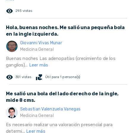
remove_red_eye
293 vistas
Hola, buenas noches. Me salió una pequeña bola
en la ingle izquierda.
Giovanni Vivas Munar
Medicina General
Buenas noches Las adenopatías (crecimiento de los
ganglios)...
Leer más
remove_red_eye
volunteer_activism
351 vistas
Útil para 1 persona(s)
Me salió una bola del lado derecho de la ingle,
mide 8 cms.
Sebastian Valenzuela Vanegas
Medicina General
Es necesario realizar una valoración presencial para
determi...
Leer más