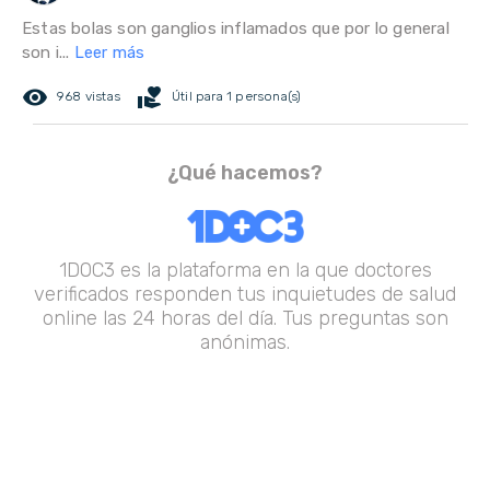
Estas bolas son ganglios inflamados que por lo general
son i...
Leer más
remove_red_eye
volunteer_activism
968 vistas
Útil para 1 persona(s)
¿Qué hacemos?
1DOC3 es la plataforma en la que doctores
verificados responden tus inquietudes de salud
online las 24 horas del día. Tus preguntas son
anónimas.