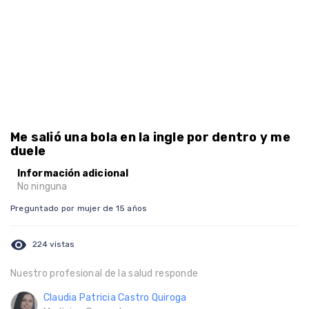
Me salió una bola en la ingle por dentro y me
duele
Información adicional
No ninguna
Preguntado por mujer de 15 años
visibility
224 vistas
Nuestro profesional de la salud responde
Claudia Patricia Castro Quiroga