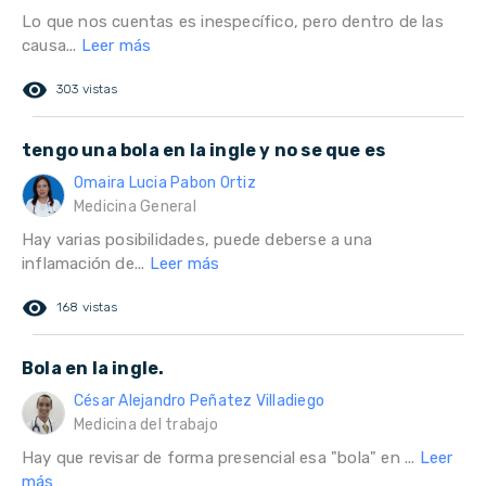
Lo que nos cuentas es inespecífico, pero dentro de las
causa...
Leer más
remove_red_eye
303 vistas
tengo una bola en la ingle y no se que es
Omaira Lucia Pabon Ortiz
Medicina General
Hay varias posibilidades, puede deberse a una
inflamación de...
Leer más
remove_red_eye
168 vistas
Bola en la ingle.
César Alejandro Peñatez Villadiego
Medicina del trabajo
Hay que revisar de forma presencial esa "bola" en ...
Leer
más