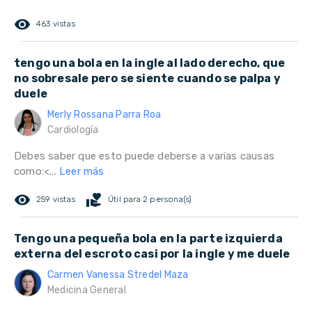
remove_red_eye
463 vistas
tengo una bola en la ingle al lado derecho, que
no sobresale pero se siente cuando se palpa y
duele
Merly Rossana Parra Roa
Cardiología
Debes saber que esto puede deberse a varias causas
como:<...
Leer más
remove_red_eye
volunteer_activism
259 vistas
Útil para 2 persona(s)
Tengo una pequeña bola en la parte izquierda
externa del escroto casi por la ingle y me duele
Carmen Vanessa Stredel Maza
Medicina General