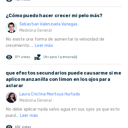
¿Cómo puedo hacer crecer mi pelo más?
Sebastian Valenzuela Vanegas
Medicina General
No existe una forma de aumentar la velocidad de
crecimiento ...
Leer más
remove_red_eye
volunteer_activism
371 vistas
Útil para 1 persona(s)
que efectos secundarios puede causarme si me
aplico manzanilla con limon en los ojos para
aclarar
Laura Cristina Montoya Hurtado
Medicina General
No debe aplicar nada salvo agua en sus ojos ya que esto
pued...
Leer más
remove_red_eye
432 vistas