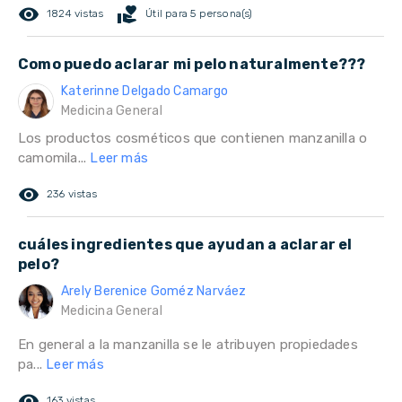
remove_red_eye
volunteer_activism
1824 vistas
Útil para 5 persona(s)
Como puedo aclarar mi pelo naturalmente???
Katerinne Delgado Camargo
Medicina General
Los productos cosméticos que contienen manzanilla o
camomila...
Leer más
remove_red_eye
236 vistas
cuáles ingredientes que ayudan a aclarar el
pelo?
Arely Berenice Goméz Narváez
Medicina General
En general a la manzanilla se le atribuyen propiedades
pa...
Leer más
remove_red_eye
163 vistas