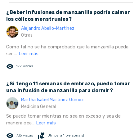
¿Beber infusiones de manzanilla podría calmar
los cólicos menstruales?
Alejandro Abello-Martinez
Otras
Como tal no se ha comprobado que la manzanilla pueda
ser ...
Leer más
remove_red_eye
172 vistas
¿Si tengo 11 semanas de embrazo, puedo tomar
una infusión de manzanilla para dormir?
Martha Isabel Martínez Gómez
Medicina General
Se puede tomar mientras no sea en exceso y sea de
manera oca...
Leer más
remove_red_eye
volunteer_activism
735 vistas
Útil para 1 persona(s)