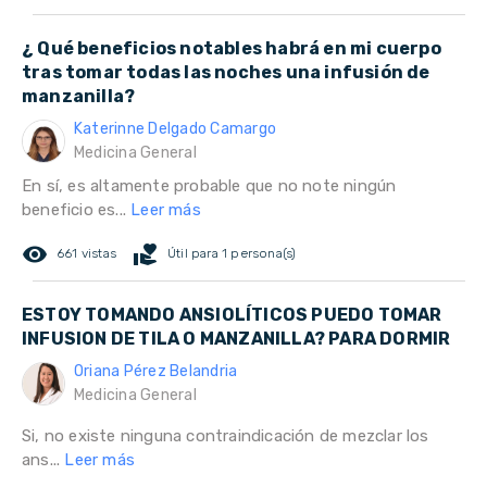
¿ Qué beneficios notables habrá en mi cuerpo
tras tomar todas las noches una infusión de
manzanilla?
Katerinne Delgado Camargo
Medicina General
En sí, es altamente probable que no note ningún
beneficio es...
Leer más
remove_red_eye
volunteer_activism
661 vistas
Útil para 1 persona(s)
ESTOY TOMANDO ANSIOLÍTICOS PUEDO TOMAR
INFUSION DE TILA O MANZANILLA? PARA DORMIR
Oriana Pérez Belandria
Medicina General
Si, no existe ninguna contraindicación de mezclar los
ans...
Leer más