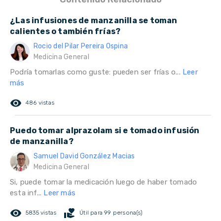
¿Las infusiones de manzanilla se toman
calientes o también frías?
Rocio del Pilar Pereira Ospina
Medicina General
Podría tomarlas como guste: pueden ser frías o...
Leer
más
remove_red_eye
486 vistas
Puedo tomar alprazolam si e tomado infusión
de manzanilla?
Samuel David González Macias
Medicina General
Si, puede tomar la medicación luego de haber tomado
esta inf...
Leer más
remove_red_eye
volunteer_activism
5835 vistas
Útil para 99 persona(s)