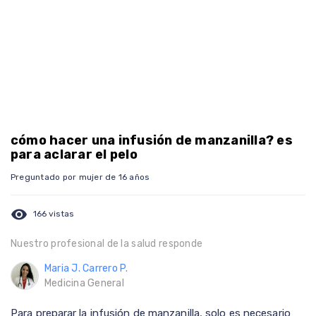
cómo hacer una infusión de manzanilla? es
para aclarar el pelo
Preguntado por mujer de 16 años
visibility
166 vistas
Nuestro profesional de la salud responde
Maria J. Carrero P.
Medicina General
Para preparar la infusión de manzanilla, solo es necesario