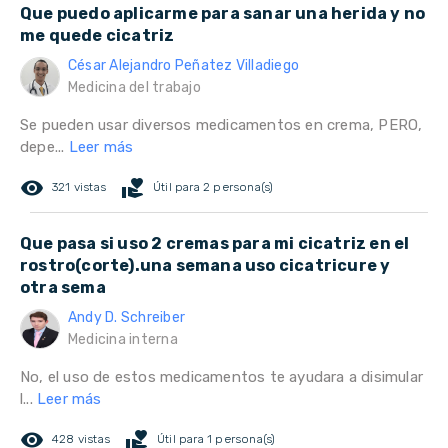
Que puedo aplicarme para sanar una herida y no
me quede cicatriz
César Alejandro Peñatez Villadiego
Medicina del trabajo
Se pueden usar diversos medicamentos en crema, PERO,
depe...
Leer más
remove_red_eye
volunteer_activism
321 vistas
Útil para 2 persona(s)
Que pasa si uso 2 cremas para mi cicatriz en el
rostro(corte).una semana uso cicatricure y
otra sema
Andy D. Schreiber
Medicina interna
No, el uso de estos medicamentos te ayudara a disimular
l...
Leer más
remove_red_eye
volunteer_activism
428 vistas
Útil para 1 persona(s)