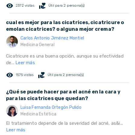
remove_red_eye
volunteer_activism
2372 vistas
Útil para 2 persona(s)
cual es mejor para las cicatrices, cicatricure o
emolan cicatrices? o alguna mejor crema?
Carlos Antonio Jiménez Montiel
Medicina General
Cicatricure es una buena opción, aunque su efectividad
de...
Leer más
remove_red_eye
volunteer_activism
1575 vistas
Útil para 2 persona(s)
¿Qué se puede hacer para el acné en la cara y
para las cicatrices que quedan?
Luisa Fernanda Ortegón Pulido
Medicina Estética
El tratamiento depende de la severidad del acné, as&i...
Leer más