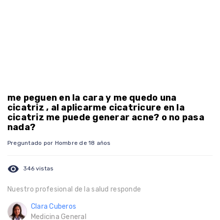
me peguen en la cara y me quedo una
cicatriz , al aplicarme cicatricure en la
cicatriz me puede generar acne? o no pasa
nada?
Preguntado por Hombre de 18 años
visibility
346 vistas
Nuestro profesional de la salud responde
Clara Cuberos
Medicina General