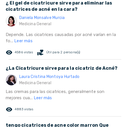
¿ El gel de cicatricure sirve para eliminar las
cicatrices de acné en la cara?
Daniela Monsalve Murcia
Medicina General
Depende. Las cicatrices causadas por acné varían en la
fo...
Leer más
remove_red_eye
volunteer_activism
4586 vistas
Útil para 2 persona(s)
¿La Cicatricure sirve para la cicatriz de Acné?
Laura Cristina Montoya Hurtado
Medicina General
Las cremas para las cicatrices, generalmente son
mejores cua...
Leer más
remove_red_eye
4883 vistas
tengo cicatrices de acne color marron Que