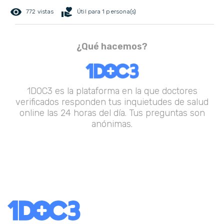
remove_red_eye
volunteer_activism
772 vistas
Útil para 1 persona(s)
¿Qué hacemos?
1DOC3 es la plataforma en la que doctores
verificados responden tus inquietudes de salud
online las 24 horas del día. Tus preguntas son
anónimas.