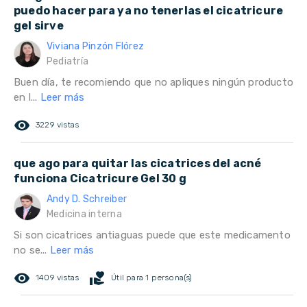
puedo hacer para ya no tenerlas el cicatricure
gel sirve
Viviana Pinzón Flórez
Pediatría
Buen día, te recomiendo que no apliques ningún producto
en l...
Leer más
remove_red_eye
3229 vistas
que ago para quitar las cicatrices del acné
funciona Cicatricure Gel 30 g
Andy D. Schreiber
Medicina interna
Si son cicatrices antiaguas puede que este medicamento
no se...
Leer más
remove_red_eye
volunteer_activism
1409 vistas
Útil para 1 persona(s)