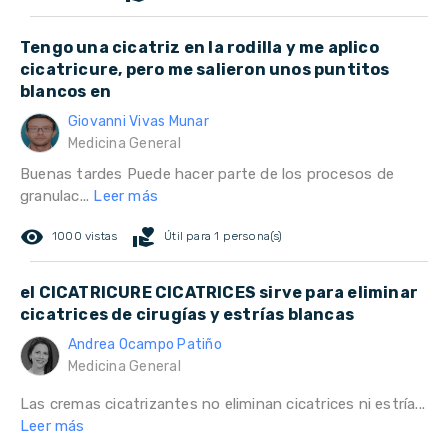
Tengo una cicatriz en la rodilla y me aplico
cicatricure, pero me salieron unos puntitos
blancos en
Giovanni Vivas Munar
Medicina General
Buenas tardes Puede hacer parte de los procesos de
granulac...
Leer más
remove_red_eye
volunteer_activism
1000 vistas
Útil para 1 persona(s)
el CICATRICURE CICATRICES sirve para eliminar
cicatrices de cirugías y estrías blancas
Andrea Ocampo Patiño
Medicina General
Las cremas cicatrizantes no eliminan cicatrices ni estría...
Leer más