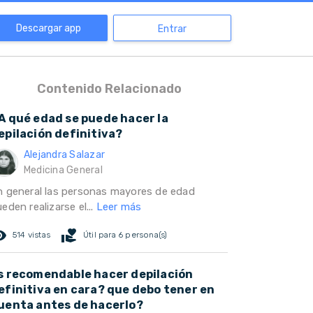
Descargar app
Entrar
Contenido Relacionado
A qué edad se puede hacer la
epilación definitiva?
Alejandra Salazar
Medicina General
n general las personas mayores de edad
eden realizarse el...
Leer más
ed_eye
volunteer_activism
514 vistas
Útil para 6 persona(s)
s recomendable hacer depilación
efinitiva en cara? que debo tener en
uenta antes de hacerlo?