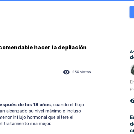
ecomendable hacer la depilación
¿
d
visibility
230 vistas
E
pu
remove_r
espués de los 18 años
, cuando el flujo
n alcanzado su nivel máximo e incluso
E
enor influjo hormonal que altere el
del tratamiento sea mejor.
d
c