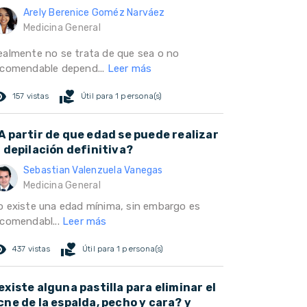
Arely Berenice Goméz Narváez
Medicina General
ealmente no se trata de que sea o no
ecomendable depend...
Leer más
ed_eye
volunteer_activism
157 vistas
Útil para 1 persona(s)
A partir de que edad se puede realizar
a depilación definitiva?
Sebastian Valenzuela Vanegas
Medicina General
o existe una edad mínima, sin embargo es
ecomendabl...
Leer más
ed_eye
volunteer_activism
437 vistas
Útil para 1 persona(s)
existe alguna pastilla para eliminar el
cne de la espalda, pecho y cara? y