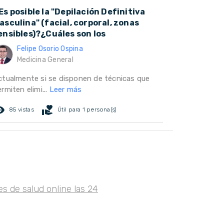
Es posible la "Depilación Definitiva
asculina" (facial, corporal, zonas
ensibles)?¿Cuáles son los
Felipe Osorio Ospina
Medicina General
ctualmente si se disponen de técnicas que
rmiten elimi...
Leer más
ed_eye
volunteer_activism
85 vistas
Útil para 1 persona(s)
s de salud online las 24