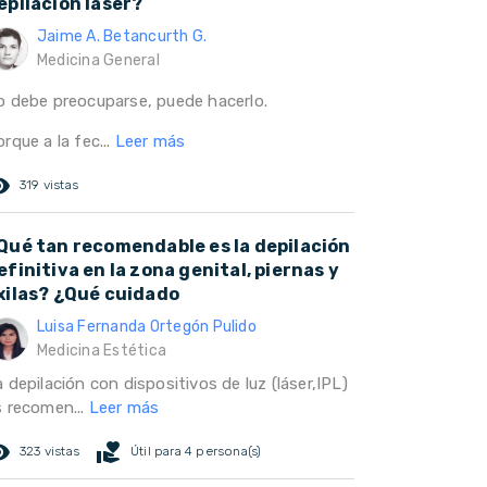
epilación laser?
Jaime A. Betancurth G.
Medicina General
o debe preocuparse, puede hacerlo.
rque a la fec...
Leer más
ed_eye
319 vistas
Qué tan recomendable es la depilación
efinitiva en la zona genital, piernas y
xilas? ¿Qué cuidado
Luisa Fernanda Ortegón Pulido
Medicina Estética
 depilación con dispositivos de luz (láser,IPL)
s recomen...
Leer más
ed_eye
volunteer_activism
323 vistas
Útil para 4 persona(s)