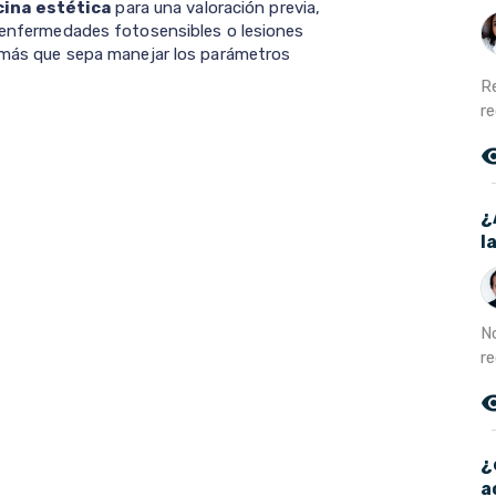
cina estética
para una valoración previa,
r enfermedades fotosensibles o lesiones
demás que sepa manejar los parámetros
R
r
remove_r
¿
l
N
r
remove_r
¿
a