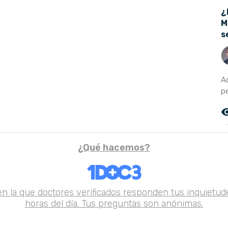
¿
M
s
A
pe
remove_r
¿Qué hacemos?
en la que doctores verificados responden tus inquietude
horas del día. Tus preguntas son anónimas.