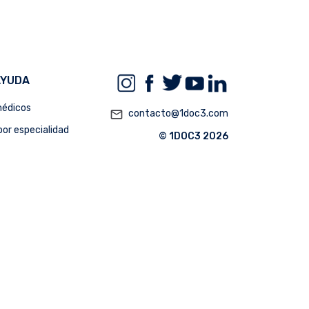
AYUDA
édicos
mail_outline
contacto@1doc3.com
or especialidad
© 1DOC3 2026