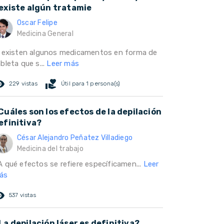
existe algún tratamie
Oscar Felipe
Medicina General
i existen algunos medicamentos en forma de
bleta que s...
Leer más
ed_eye
volunteer_activism
229 vistas
Útil para 1 persona(s)
Cuáles son los efectos de la depilación
efinitiva?
César Alejandro Peñatez Villadiego
Medicina del trabajo
A qué efectos se refiere específicamen...
Leer
ás
ed_eye
537 vistas
La depilación láser es definitiva?