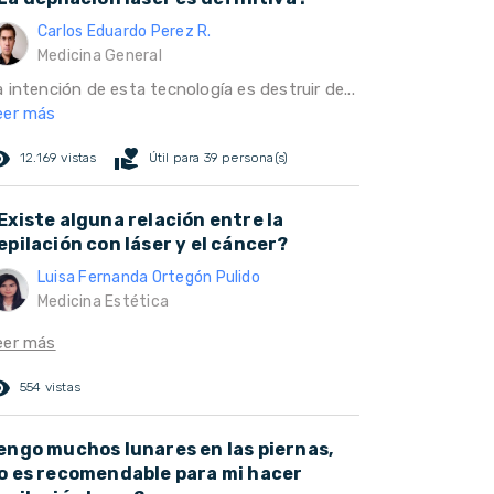
Carlos Eduardo Perez R.
Medicina General
 intención de esta tecnología es destruir de...
eer más
ed_eye
volunteer_activism
12.169 vistas
Útil para 39 persona(s)
Existe alguna relación entre la
epilación con láser y el cáncer?
Luisa Fernanda Ortegón Pulido
Medicina Estética
eer más
ed_eye
554 vistas
engo muchos lunares en las piernas,
o es recomendable para mi hacer