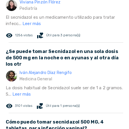
Viviana Pinzón Flórez
Pediatría
El secnidazol es un medicamento utilizado para tratar
infecc...
Leer más
remove_red_eye
volunteer_activism
1256 vistas
Útil para 3 persona(s)
¿Se puede tomar Secnidazol en una sola dosis
de 500 mg en la noche o en ayunas y al otra día
los otr
Iván Alejandro Díaz Rengifo
Medicina General
La dosis habitual de Secnidazol suele ser de 1 a 2 gramos.
S...
Leer más
remove_red_eye
volunteer_activism
3101 vistas
Útil para 1 persona(s)
Cómo puedo tomar secnidazol 500 MG, 4
tabletas, para infección vaginal?