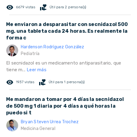
remove_red_eye
volunteer_activism
6679 vistas
Útil para 2 persona(s)
Me enviaron a desparasitar con secnidazol 500
mg, una tableta cada 24 horas. Es realmente la
forma c
Hardenson Rodríguez González
Pediatría
El secnidazol es un medicamento antiparasitario, que
tiene m...
Leer más
remove_red_eye
volunteer_activism
1937 vistas
Útil para 1 persona(s)
Me mandaron a tomar por 4 días la secnidazol
de 500 mg 1 diaria por 4 días a qué horas la
puedo si t
Bryan Steven Urrea Trochez
Medicina General