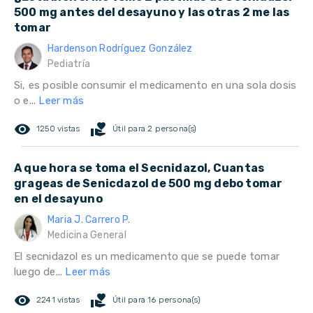
500 mg antes del desayuno y las otras 2 me las
tomar
Hardenson Rodríguez González
Pediatría
Si, es posible consumir el medicamento en una sola dosis
o e...
Leer más
remove_red_eye
volunteer_activism
1250 vistas
Útil para 2 persona(s)
A que hora se toma el Secnidazol, Cuantas
grageas de Senicdazol de 500 mg debo tomar
en el desayuno
Maria J. Carrero P.
Medicina General
El secnidazol es un medicamento que se puede tomar
luego de...
Leer más
remove_red_eye
volunteer_activism
2241 vistas
Útil para 16 persona(s)