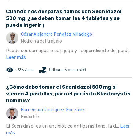
Cuando nos desparasitamos con Secnidazol
500 mg, ¿se deben tomar las 4 tabletas y se
puede ingerir j
César Alejandro Peñatez Villadiego
Medicina del trabajo
Puede ser con agua o con jugo y -dependiendo del pará...
Leer más
remove_red_eye
volunteer_activism
1536 vistas
Útil para 6 persona(s)
¿Cómo debo tomar el Secnidazol 500 mg si
vienen 4 pastillas, para el parásito Blastocystis
hominis?
Hardenson Rodríguez González
Pediatría
El Secnidazol es un antibiótico antiparasitario, la d...
Leer
más