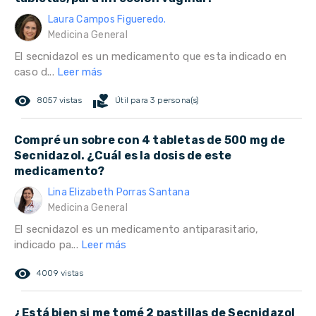
Laura Campos Figueredo.
Medicina General
El secnidazol es un medicamento que esta indicado en
caso d...
Leer más
remove_red_eye
volunteer_activism
8057 vistas
Útil para 3 persona(s)
Compré un sobre con 4 tabletas de 500 mg de
Secnidazol. ¿Cuál es la dosis de este
medicamento?
Lina Elizabeth Porras Santana
Medicina General
El secnidazol es un medicamento antiparasitario,
indicado pa...
Leer más
remove_red_eye
4009 vistas
¿Está bien si me tomé 2 pastillas de Secnidazol