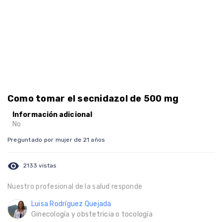
Como tomar el secnidazol de 500 mg
Información adicional
No
Preguntado por mujer de 21 años
visibility
2133 vistas
Nuestro profesional de la salud responde
Luisa Rodríguez Quejada
Ginecología y obstetricia o tocología