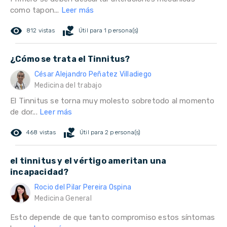
como tapon...
Leer más
remove_red_eye
volunteer_activism
812 vistas
Útil para 1 persona(s)
¿Cómo se trata el Tinnitus?
César Alejandro Peñatez Villadiego
Medicina del trabajo
El Tinnitus se torna muy molesto sobretodo al momento
de dor...
Leer más
remove_red_eye
volunteer_activism
468 vistas
Útil para 2 persona(s)
el tinnitus y el vértigo ameritan una
incapacidad?
Rocio del Pilar Pereira Ospina
Medicina General
Esto depende de que tanto compromiso estos síntomas