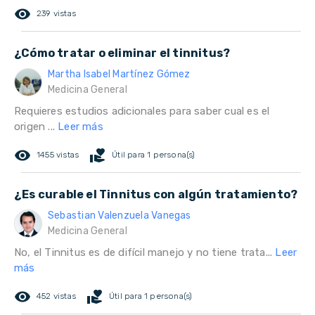
remove_red_eye
239 vistas
¿Cómo tratar o eliminar el tinnitus?
Martha Isabel Martínez Gómez
Medicina General
Requieres estudios adicionales para saber cual es el
origen ...
Leer más
remove_red_eye
volunteer_activism
1455 vistas
Útil para 1 persona(s)
¿Es curable el Tinnitus con algún tratamiento?
Sebastian Valenzuela Vanegas
Medicina General
No, el Tinnitus es de difícil manejo y no tiene trata...
Leer
más
remove_red_eye
volunteer_activism
452 vistas
Útil para 1 persona(s)