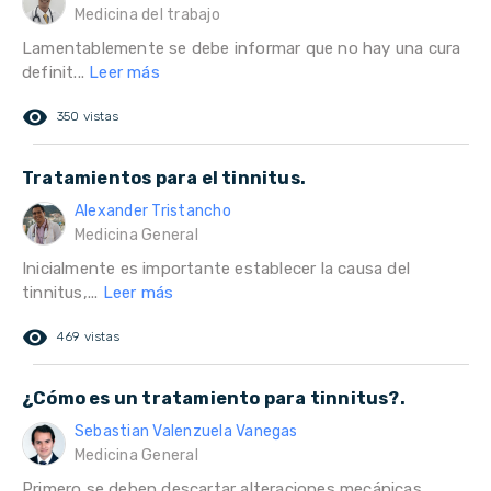
Medicina del trabajo
Lamentablemente se debe informar que no hay una cura
definit...
Leer más
remove_red_eye
350 vistas
Tratamientos para el tinnitus.
Alexander Tristancho
Medicina General
Inicialmente es importante establecer la causa del
tinnitus,...
Leer más
remove_red_eye
469 vistas
¿Cómo es un tratamiento para tinnitus?.
Sebastian Valenzuela Vanegas
Medicina General
Primero se deben descartar alteraciones mecánicas