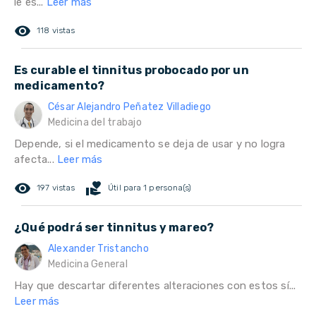
le es...
Leer más
remove_red_eye
118 vistas
Es curable el tinnitus probocado por un
medicamento?
César Alejandro Peñatez Villadiego
Medicina del trabajo
Depende, si el medicamento se deja de usar y no logra
afecta...
Leer más
remove_red_eye
volunteer_activism
197 vistas
Útil para 1 persona(s)
¿Qué podrá ser tinnitus y mareo?
Alexander Tristancho
Medicina General
Hay que descartar diferentes alteraciones con estos sí...
Leer más