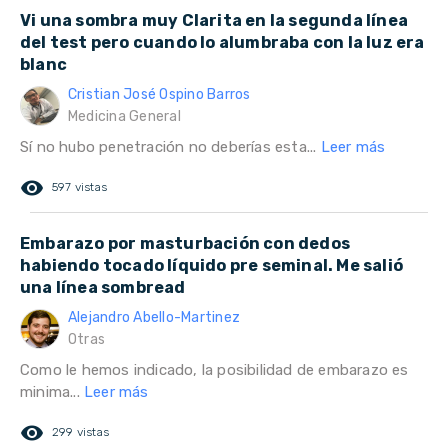
Vi una sombra muy Clarita en la segunda línea
del test pero cuando lo alumbraba con la luz era
blanc
Cristian José Ospino Barros
Medicina General
Sí no hubo penetración no deberías esta...
Leer más
remove_red_eye
597 vistas
Embarazo por masturbación con dedos
habiendo tocado líquido pre seminal. Me salió
una línea sombread
Alejandro Abello-Martinez
Otras
Como le hemos indicado, la posibilidad de embarazo es
minima...
Leer más
remove_red_eye
299 vistas