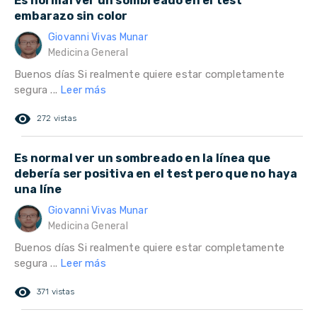
Es normal ver un sombreado en el test
embarazo sin color
Giovanni Vivas Munar
Medicina General
Buenos días Si realmente quiere estar completamente
segura ...
Leer más
remove_red_eye
272 vistas
Es normal ver un sombreado en la línea que
debería ser positiva en el test pero que no haya
una líne
Giovanni Vivas Munar
Medicina General
Buenos días Si realmente quiere estar completamente
segura ...
Leer más
remove_red_eye
371 vistas