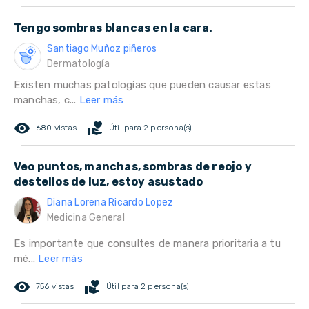
Tengo sombras blancas en la cara.
Santiago Muñoz piñeros
Dermatología
Existen muchas patologías que pueden causar estas
manchas, c...
Leer más
remove_red_eye
volunteer_activism
680 vistas
Útil para 2 persona(s)
Veo puntos, manchas, sombras de reojo y
destellos de luz, estoy asustado
Diana Lorena Ricardo Lopez
Medicina General
Es importante que consultes de manera prioritaria a tu
mé...
Leer más
remove_red_eye
volunteer_activism
756 vistas
Útil para 2 persona(s)