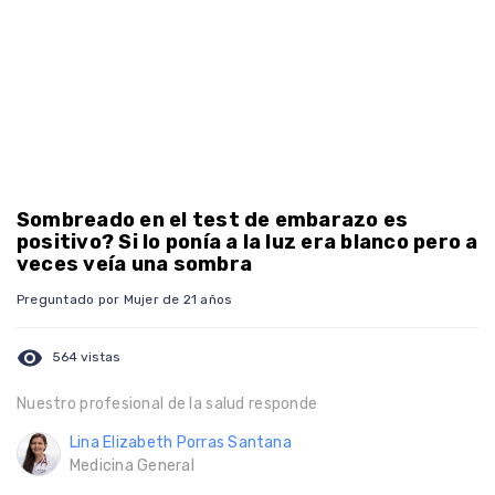
Sombreado en el test de embarazo es
positivo? Si lo ponía a la luz era blanco pero a
veces veía una sombra
Preguntado por Mujer de 21 años
visibility
564 vistas
Nuestro profesional de la salud responde
Lina Elizabeth Porras Santana
Medicina General