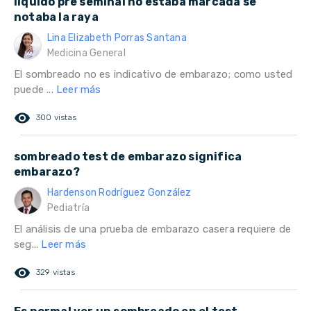
liquido pre seminal no estaba marcada se
notaba la raya
Lina Elizabeth Porras Santana
Medicina General
El sombreado no es indicativo de embarazo; como usted
puede ...
Leer más
remove_red_eye
300 vistas
sombreado test de embarazo significa
embarazo?
Hardenson Rodríguez González
Pediatría
El análisis de una prueba de embarazo casera requiere de
seg...
Leer más
remove_red_eye
329 vistas