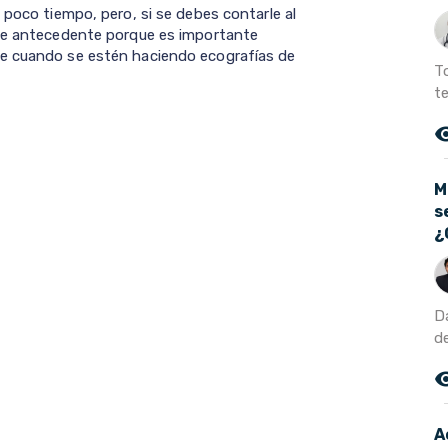
 poco tiempo, pero, si se debes contarle al
ese antecedente porque es importante
te cuando se estén haciendo ecografías de
T
te
remove_r
M
s
¿
D
d
remove_r
A