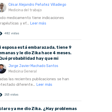
César Alejandro Peñatez Villadiego
Medicina del trabajo
odo medicamento tiene indicaciones
rapéuticas y ef...
Leer más
ed_eye
482 vistas
i esposa está embarazada, tiene 9
emanas y le dio Zika hace 4 meses.
Qué probabilidad hay que mi
Jorge Javier Machado Santos
Medicina General
adas las recientes publicaciones se han
etectado diferente...
Leer más
ed_eye
253 vistas
claro ya me dio Zika. ¿Hay problemas