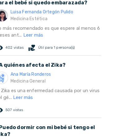
ara el bebé si quedo embarazada?
Luisa Fernanda Ortegón Pulido
Medicina Estética
o más recomendado es que espere al menos 6
eses ant...
Leer más
ed_eye
volunteer_activism
402 vistas
Útil para 1 persona(s)
A quiénes afecta el Zika?
Ana María Ronderos
Medicina General
l Zika es una enfermedad causada por un virus
l gé...
Leer más
ed_eye
507 vistas
Puedo dormir con mi bebé si tengo el
ika?