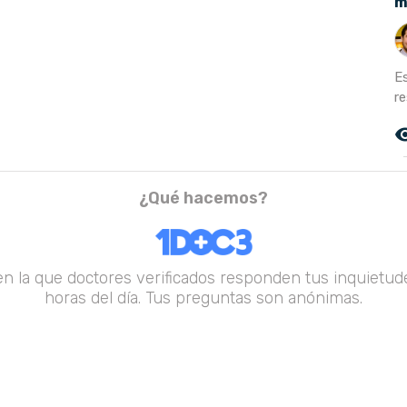
m
E
re
remove_r
¿Qué hacemos?
en la que doctores verificados responden tus inquietude
horas del día. Tus preguntas son anónimas.