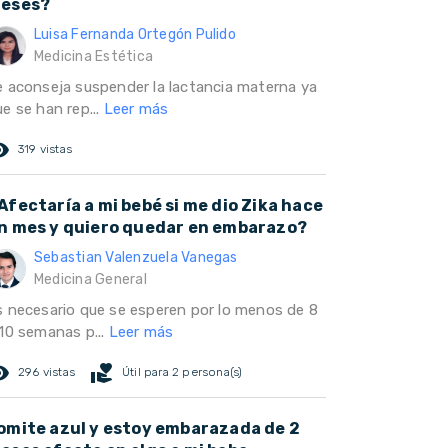
eses?
Luisa Fernanda Ortegón Pulido
Medicina Estética
e aconseja suspender la lactancia materna ya
e se han rep...
Leer más
ed_eye
319 vistas
Afectaría a mi bebé si me dio Zika hace
n mes y quiero quedar en embarazo?
Sebastian Valenzuela Vanegas
Medicina General
s necesario que se esperen por lo menos de 8
 10 semanas p...
Leer más
ed_eye
volunteer_activism
296 vistas
Útil para 2 persona(s)
omite azul y estoy embarazada de 2