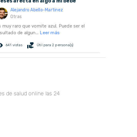
eses afecta en algo a mi bebe
Alejandro Abello-Martinez
Otras
s muy raro que vomite azul. Puede ser el
sultado de algun...
Leer más
ed_eye
volunteer_activism
641 vistas
Útil para 2 persona(s)
s de salud online las 24