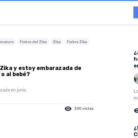
ematuro
Fiebre del Zika
Zika
Fiebre Zika
¿
h
e
 Zika y estoy embarazada de
 o al bebé?
zada en junio
L
m
visibility
330 vistas
remove_r
¿
C