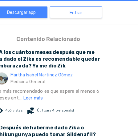
Descargar app
Entrar
Contenido Relacionado
A los cuántos meses después que me
a dado el Zika es recomendable quedar
mbarazada? Ya me dio Zik
Martha Isabel Martínez Gómez
Medicina General
o más recomendado es que espere al menos 6
eses ant...
Leer más
ed_eye
volunteer_activism
453 vistas
Útil para 4 persona(s)
Después de haberme dado Zika o
hikungunya puedo tomar Sildenafil?