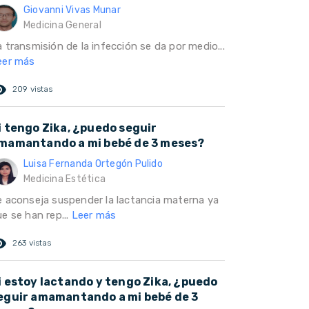
Giovanni Vivas Munar
Medicina General
 transmisión de la infección se da por medio...
eer más
ed_eye
209 vistas
i tengo Zika, ¿puedo seguir
mamantando a mi bebé de 3 meses?
Luisa Fernanda Ortegón Pulido
Medicina Estética
e aconseja suspender la lactancia materna ya
e se han rep...
Leer más
ed_eye
263 vistas
i estoy lactando y tengo Zika, ¿puedo
eguir amamantando a mi bebé de 3