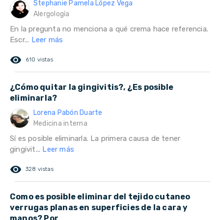
Stephanie Pamela López Vega
Alergología
En la pregunta no menciona a qué crema hace referencia.
Escr...
Leer más
remove_red_eye
610 vistas
¿Cómo quitar la gingivitis?, ¿Es posible
eliminarla?
Lorena Pabón Duarte
Medicina interna
Sí es posible eliminarla. La primera causa de tener
gingivit...
Leer más
remove_red_eye
328 vistas
Como es posible eliminar del tejido cutaneo
verrugas planas en superficies de la cara y
manos? Por