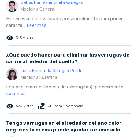
Sebastian Valenzuela Vanegas
Medicina General
Es necesario ser valorado presencialmente para poder
caracte...
Leer más
remove_red_eye
345 vistas
¿Qué puedo hacer para eliminar las verrugas de
carne alrededor del cuello?
Luisa Fernanda Ortegón Pulido
Medicina Estética
Los papilomas cutáneos (las verrugitas) generalmente ...
Leer más
remove_red_eye
volunteer_activism
590 vistas
Útil para 1 persona(s)
Tengo verrugas en el alrededor del ano color
negro esta crema puede ayudar a eliminarlo