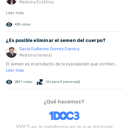
Medicina Estética
Leer más
remove_red_eye
435 vistas
¿Es posible eliminar el semen del cuerpo?
David Guillermo Gomez Garnica
Medicina General
El semen es el producto de la eyaculación que contien...
Leer más
remove_red_eye
volunteer_activism
3597 vistas
Útil para 4 persona(s)
¿Qué hacemos?
1DOC3 es la plataforma en la que doctores