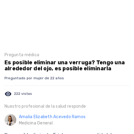
Pregunta médica
Es posible eliminar una verruga? Tengo una
alrededor del ojo, es posible eliminarla
Preguntado por mujer de 22 años
visibility
222 vistas
Nuestro profesional de la salud responde
Amalia Elizabeth Acevedo Ramos
Medicina General