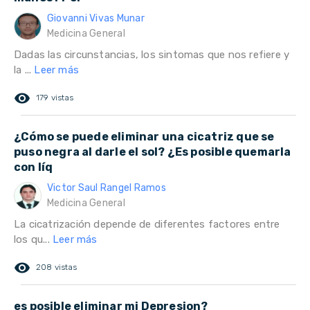
Giovanni Vivas Munar
Medicina General
Dadas las circunstancias, los sintomas que nos refiere y
la ...
Leer más
remove_red_eye
179 vistas
¿Cómo se puede eliminar una cicatriz que se
puso negra al darle el sol? ¿Es posible quemarla
con líq
Victor Saul Rangel Ramos
Medicina General
La cicatrización depende de diferentes factores entre
los qu...
Leer más
remove_red_eye
208 vistas
es posible eliminar mi Depresion?