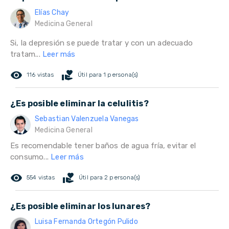
Elías Chay
Medicina General
Si, la depresión se puede tratar y con un adecuado
tratam...
Leer más
remove_red_eye
volunteer_activism
116 vistas
Útil para 1 persona(s)
¿Es posible eliminar la celulitis?
Sebastian Valenzuela Vanegas
Medicina General
Es recomendable tener baños de agua fría, evitar el
consumo...
Leer más
remove_red_eye
volunteer_activism
554 vistas
Útil para 2 persona(s)
¿Es posible eliminar los lunares?
Luisa Fernanda Ortegón Pulido