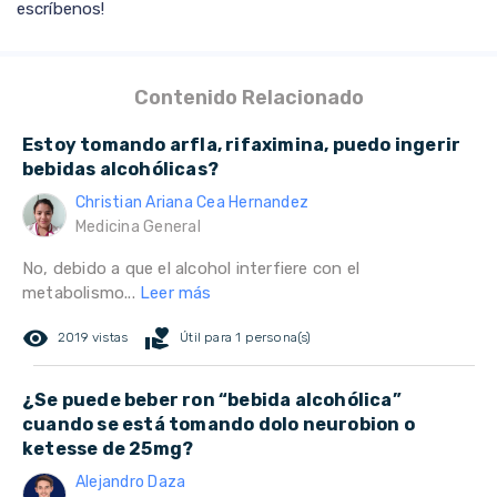
escríbenos!
Contenido Relacionado
Estoy tomando arfla, rifaximina, puedo ingerir
bebidas alcohólicas?
Christian Ariana Cea Hernandez
Medicina General
No, debido a que el alcohol interfiere con el
metabolismo...
Leer más
remove_red_eye
volunteer_activism
2019 vistas
Útil para 1 persona(s)
¿Se puede beber ron “bebida alcohólica”
cuando se está tomando dolo neurobion o
ketesse de 25mg?
Alejandro Daza