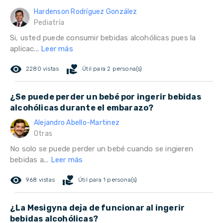
Hardenson Rodríguez González
Pediatría
Si, usted puede consumir bebidas alcohólicas pues la
aplicac...
Leer más
remove_red_eye
volunteer_activism
2280 vistas
Útil para 2 persona(s)
¿Se puede perder un bebé por ingerir bebidas
alcohólicas durante el embarazo?
Alejandro Abello-Martinez
Otras
No solo se puede perder un bebé cuando se ingieren
bebidas a...
Leer más
remove_red_eye
volunteer_activism
968 vistas
Útil para 1 persona(s)
¿La Mesigyna deja de funcionar al ingerir
bebidas alcohólicas?