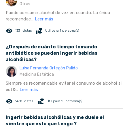
Otras
Puede consumir alcohol de vez en cuando. La única
recomendac...
Leer más
remove_red_eye
volunteer_activism
1331 vistas
Útil para 1 persona(s)
¿Después de cuánto tiempo tomando
antibiótico se pueden ingerir bebidas
alcohólicas?
Luisa Fernanda Ortegón Pulido
Medicina Estética
Siempre es recomendable evitar el consumo de alcohol si
est&...
Leer más
remove_red_eye
volunteer_activism
5485 vistas
Útil para 15 persona(s)
Ingerir bebidas alcohólicas y me duele el
vientre que es lo que tengo ?