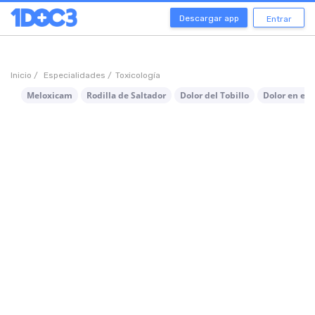
Descargar app
Entrar
Inicio /
Especialidades /
Toxicología
Meloxicam
Rodilla de Saltador
Dolor del Tobillo
Dolor en el T