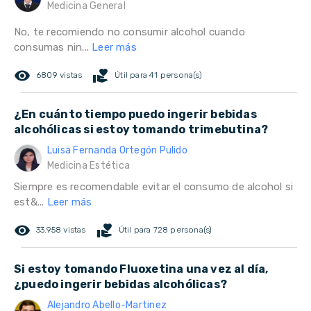
Medicina General
No, te recomiendo no consumir alcohol cuando
consumas nin...
Leer más
remove_red_eye
volunteer_activism
6809 vistas
Útil para 41 persona(s)
¿En cuánto tiempo puedo ingerir bebidas
alcohólicas si estoy tomando trimebutina?
Luisa Fernanda Ortegón Pulido
Medicina Estética
Siempre es recomendable evitar el consumo de alcohol si
est&...
Leer más
remove_red_eye
volunteer_activism
33.958 vistas
Útil para 728 persona(s)
Si estoy tomando Fluoxetina una vez al día,
¿puedo ingerir bebidas alcohólicas?
Alejandro Abello-Martinez