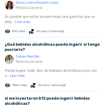
Diana Lorena Ricardo Lopez
Medicina General
Es posible que estés presentando una gastritis que se
emp...
Leer más
remove_red_eye
volunteer_activism
503 vistas
Útil para 1 persona(s)
¿Qué bebidas alcohólicas puedo ingerir si tengo
psoriaris?
Fabien Mantilla
Medicina General
Puede ingerir todo tipo de bebidas alcohólicas pero con
u...
Leer más
remove_red_eye
volunteer_activism
1869 vistas
Útil para 1 persona(s)
si me inyectaron b12 puedo ingerir bebidas
alcohólicas?