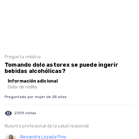
Pregunta médica
Tomando dolo astorex se puede ingerir
bebidas alcohólicas?
Información adicional
Dolor de rodilla
Preguntado por mujer de 28 años
visibility
2309 vistas
Nuestro profesional de la salud responde
Alexandra Lozada Pino