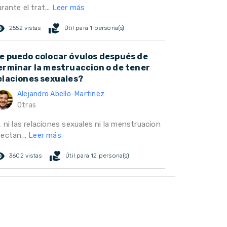
rante el trat...
Leer más
ed_eye
volunteer_activism
2552 vistas
Útil para 1 persona(s)
e puedo colocar óvulos después de
erminar la mestruaccion o de tener
elaciones sexuales?
Alejandro Abello-Martinez
Otras
, ni las relaciones sexuales ni la menstruacion
fectan...
Leer más
ed_eye
volunteer_activism
3602 vistas
Útil para 12 persona(s)