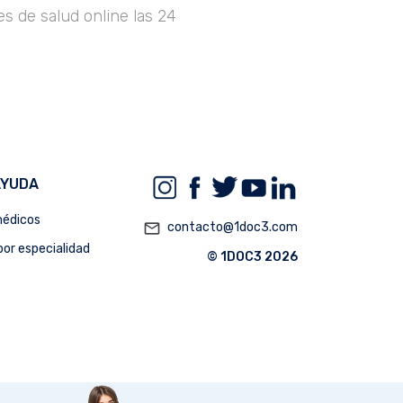
s de salud online las 24
AYUDA
édicos
mail_outline
contacto@1doc3.com
or especialidad
© 1DOC3 2026