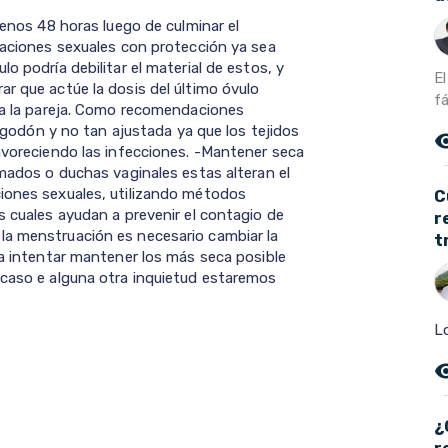
menos 48 horas luego de culminar el
elaciones sexuales con protección ya sea
o podría debilitar el material de estos, y
E
r que actúe la dosis del último óvulo
f
o a la pareja. Como recomendaciones
 algodón y no tan ajustada ya que los tejidos
remove_r
favoreciendo las infecciones. -Mantener seca
umados o duchas vaginales estas alteran el
ciones sexuales, utilizando métodos
C
s cuales ayudan a prevenir el contagio de
r
la menstruación es necesario cambiar la
t
ra intentar mantener los más seca posible
 caso e alguna otra inquietud estaremos
Lo
remove_r
¿