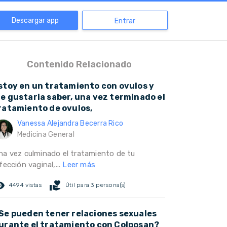
Descargar app
Entrar
Contenido Relacionado
stoy en un tratamiento con ovulos y
e gustaria saber, una vez terminado el
ratamiento de ovulos,
Vanessa Alejandra Becerra Rico
Medicina General
na vez culminado el tratamiento de tu
fección vaginal,...
Leer más
ed_eye
volunteer_activism
4494 vistas
Útil para 3 persona(s)
Se pueden tener relaciones sexuales
urante el tratamiento con Colposan?