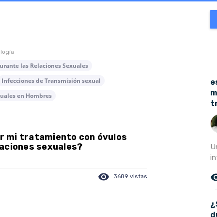
ología
urante las Relaciones Sexuales
Infecciones de Transmisión sexual
e
m
exuales en Hombres
t
r mi tratamiento con óvulos
laciones sexuales?
U
in
visibility
remove_r
3689 vistas
¿
d