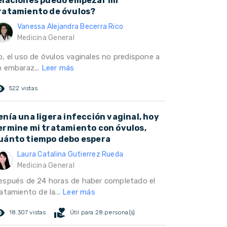
elaciones puedo empezar mi
ratamiento de óvulos?
Vanessa Alejandra Becerra Rico
Medicina General
o, el uso de óvulos vaginales no predispone a
n embaraz...
Leer más
ed_eye
522 vistas
enía una ligera infección vaginal, hoy
ermine mi tratamiento con óvulos,
uánto tiempo debo espera
Laura Catalina Gutierrez Rueda
Medicina General
espués de 24 horas de haber completado el
atamiento de la...
Leer más
ed_eye
volunteer_activism
18.307 vistas
Útil para 28 persona(s)