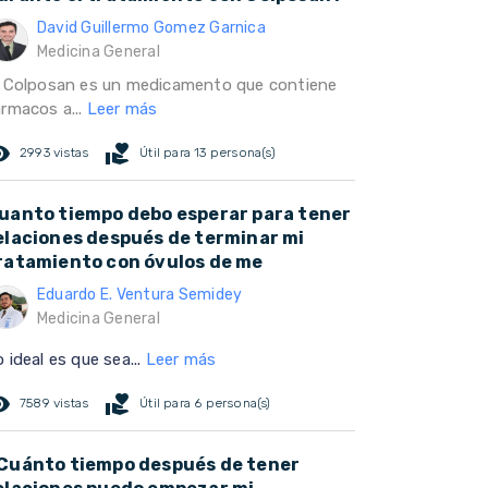
David Guillermo Gomez Garnica
Medicina General
l Colposan es un medicamento que contiene
ármacos a...
Leer más
ed_eye
volunteer_activism
2993 vistas
Útil para 13 persona(s)
uanto tiempo debo esperar para tener
elaciones después de terminar mi
ratamiento con óvulos de me
Eduardo E. Ventura Semidey
Medicina General
 ideal es que sea...
Leer más
ed_eye
volunteer_activism
7589 vistas
Útil para 6 persona(s)
Cuánto tiempo después de tener