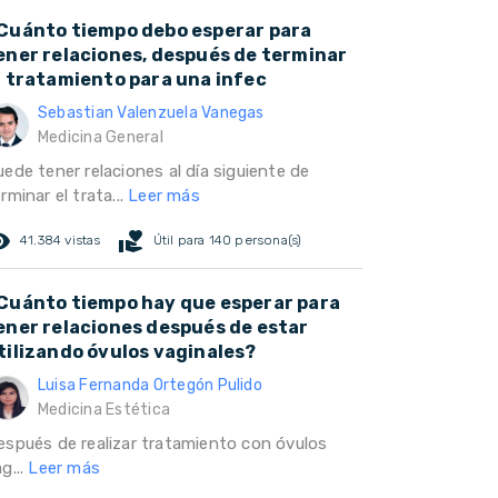
Cuánto tiempo debo esperar para
ener relaciones, después de terminar
l tratamiento para una infec
Sebastian Valenzuela Vanegas
Medicina General
ede tener relaciones al día siguiente de
rminar el trata...
Leer más
ed_eye
volunteer_activism
41.384 vistas
Útil para 140 persona(s)
Cuánto tiempo hay que esperar para
ener relaciones después de estar
tilizando óvulos vaginales?
Luisa Fernanda Ortegón Pulido
Medicina Estética
espués de realizar tratamiento con óvulos
g...
Leer más