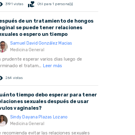
ed_eye
volunteer_activism
3191 vistas
Útil para 1 persona(s)
espués de un tratamiento de hongos
aginal se puede tener relaciones
exuales o espero un tiempo
Samuel David González Macias
Medicina General
s prudente esperar varios dias luego de
erminado el tratam...
Leer más
ed_eye
264 vistas
uánto tiempo debo esperar para tener
elaciones sexuales después de usar
vulos vaginales?
Sindy Dayana Plazas Lozano
Medicina General
e recomienda evitar las relaciones sexuales