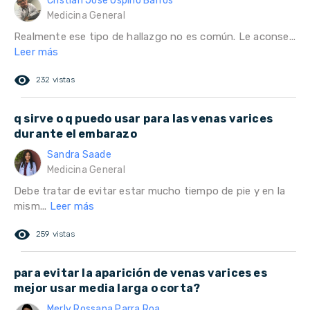
Cristian José Ospino Barros
Medicina General
Realmente ese tipo de hallazgo no es común. Le aconse...
Leer más
remove_red_eye
232 vistas
q sirve o q puedo usar para las venas varices
durante el embarazo
Sandra Saade
Medicina General
Debe tratar de evitar estar mucho tiempo de pie y en la
mism...
Leer más
remove_red_eye
259 vistas
para evitar la aparición de venas varices es
mejor usar media larga o corta?
Merly Rossana Parra Roa