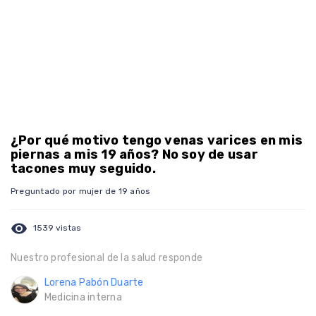
¿Por qué motivo tengo venas varices en mis
piernas a mis 19 años? No soy de usar
tacones muy seguido.
Preguntado por mujer de 19 años
visibility
1539 vistas
Nuestro profesional de la salud responde
Lorena Pabón Duarte
Medicina interna