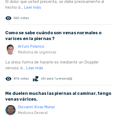
El dolor que usted presenta, se debe precisamente al
hecho d...
Leer más
remove_red_eye
560 vistas
Como se sabe cuándo son venas normales o
varices en la piernas ?
Arturo Polanco
Medicina de urgencias
La única forma de hacerlo es mediante un Doppler
venoso d...
Leer más
remove_red_eye
volunteer_activism
876 vistas
Útil para 1 persona(s)
Me duelen muchas las piernas al caminar, tengo
venas várices.
Giovanni Vivas Munar
Medicina General