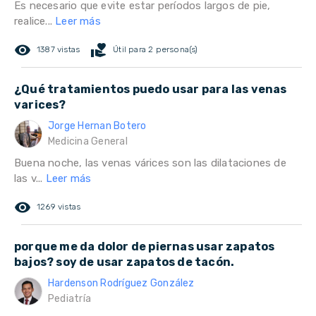
Es necesario que evite estar períodos largos de pie,
realice...
Leer más
remove_red_eye
volunteer_activism
1387 vistas
Útil para 2 persona(s)
¿Qué tratamientos puedo usar para las venas
varices?
Jorge Hernan Botero
Medicina General
Buena noche, las venas várices son las dilataciones de
las v...
Leer más
remove_red_eye
1269 vistas
porque me da dolor de piernas usar zapatos
bajos? soy de usar zapatos de tacón.
Hardenson Rodríguez González
Pediatría