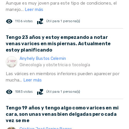
Aunque es muy joven para este tipo de condiciones, el
manejo...
Leer más
remove_red_eye
volunteer_activism
1106 vistas
Útil para 1 persona(s)
Tengo 23 años y estoy empezando a notar
venas varices en mis piernas. Actualmente
estoy planificando
Anyhely Bustos Celemin
Ginecología y obstetricia o tocología
Las várices en miembros inferiores pueden aparecer por
mucha...
Leer más
remove_red_eye
volunteer_activism
1583 vistas
Útil para 1 persona(s)
Tengo 19 años y tengo algo como varices en mi
cara, son unas venas bien delgadas pero cada
vez se me