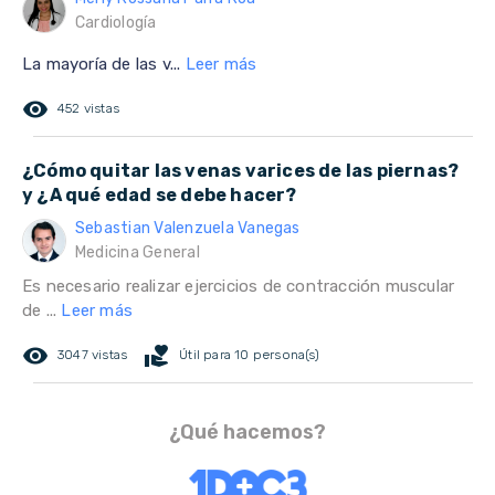
Cardiología
La mayoría de las v...
Leer más
remove_red_eye
452 vistas
¿Cómo quitar las venas varices de las piernas?
y ¿A qué edad se debe hacer?
Sebastian Valenzuela Vanegas
Medicina General
Es necesario realizar ejercicios de contracción muscular
de ...
Leer más
remove_red_eye
volunteer_activism
3047 vistas
Útil para 10 persona(s)
¿Qué hacemos?