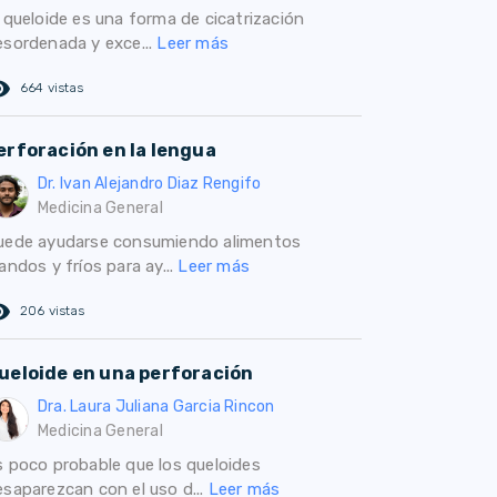
l queloide es una forma de cicatrización
esordenada y exce...
Leer más
ed_eye
664 vistas
erforación en la lengua
Dr. Ivan Alejandro Diaz Rengifo
Medicina General
uede ayudarse consumiendo alimentos
andos y fríos para ay...
Leer más
ed_eye
206 vistas
ueloide en una perforación
Dra. Laura Juliana Garcia Rincon
Medicina General
s poco probable que los queloides
esaparezcan con el uso d...
Leer más