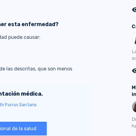
remove_r
ner esta enfermedad?
C
dad puede causar:
L
so
de las descritas, que son menos
remove_r
M
entación médica.
i
eth Porras Santana
De
ha
onal de la salud