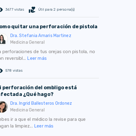
ed_eye
volunteer_activism
3677 vistas
Útil para 2 persona(s)
omo quitar una perforación de pistola
Dra. Stefania Amaris Martinez
Medicina General
a perforaciones de tus orejas con pistola, no
n reversibl...
Leer más
ed_eye
578 vistas
i perforación del ombligo está
nfectada ¿Qué hago?
Dra. Ingrid Ballesteros Ordonez
Medicina General
bes ir a que el médico la revise para que
gan la limpiez...
Leer más