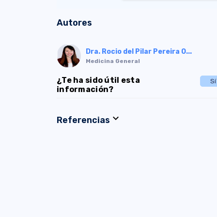
Autores
Dra. Rocio del Pilar Pereira O...
Medicina General
¿Te ha sido útil esta
Sí
información?
expand_more
Referencias