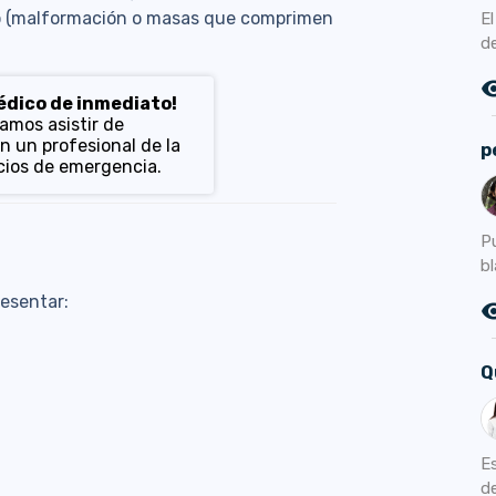
ino (malformación o masas que comprimen
E
d
remove_r
médico de inmediato!
mos asistir de
n un profesional de la
p
icios de emergencia.
P
bl
esentar:
remove_r
Q
E
d