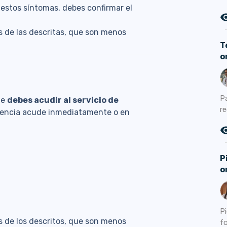
stos síntomas, debes confirmar el
remove_r
 de las descritas, que son menos
T
o
P
ue
debes acudir al servicio de
r
rgencia acude inmediatamente o en
remove_r
P
o
P
s de los descritos, que son menos
fo