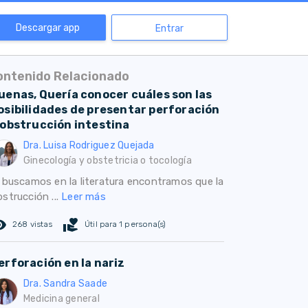
Descargar app
Entrar
ontenido Relacionado
uenas, Quería conocer cuáles son las
osibilidades de presentar perforación
 obstrucción intestina
Dra. Luisa Rodriguez Quejada
Ginecología y obstetricia o tocología
i buscamos en la literatura encontramos que la
strucción ...
Leer más
ed_eye
volunteer_activism
268 vistas
Útil para 1 persona(s)
erforación en la nariz
Dra. Sandra Saade
Medicina general