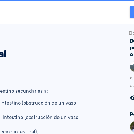
C
B
p
al
o
S
ob
testino secundarias a:
remove_r
 intestino (obstrucción de un vaso
P
l intestino (obstrucción de un vaso
cción intestinal),