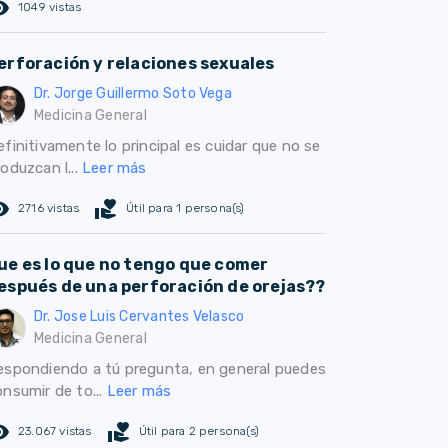
ed_eye
1049 vistas
erforación y relaciones sexuales
Dr. Jorge Guillermo Soto Vega
Medicina General
finitivamente lo principal es cuidar que no se
oduzcan l...
Leer más
ed_eye
volunteer_activism
2716 vistas
Útil para 1 persona(s)
ue es lo que no tengo que comer
espués de una perforación de orejas??
Dr. Jose Luis Cervantes Velasco
Medicina General
espondiendo a tú pregunta, en general puedes
onsumir de to...
Leer más
ed_eye
volunteer_activism
23.067 vistas
Útil para 2 persona(s)