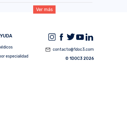
Ver más
AYUDA
édicos
mail_outline
contacto@1doc3.com
or especialidad
© 1DOC3 2026