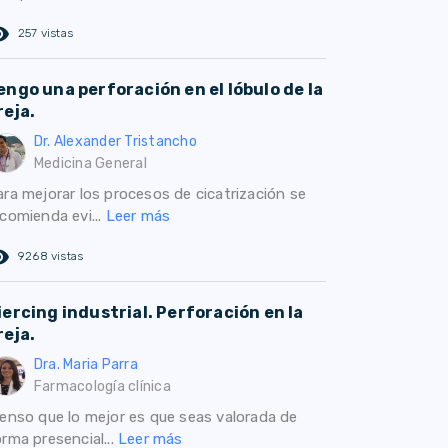
ed_eye
257 vistas
engo una perforación en el lóbulo de la
reja.
Dr. Alexander Tristancho
Medicina General
ara mejorar los procesos de cicatrización se
ecomienda evi...
Leer más
ed_eye
9268 vistas
iercing industrial. Perforación en la
reja.
Dra. Maria Parra
Farmacología clínica
ienso que lo mejor es que seas valorada de
rma presencial...
Leer más