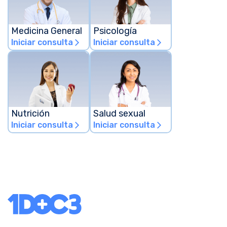
Medicina General
Psicología
Iniciar consulta
Iniciar consulta
arrow_forward_ios
arrow_forward_ios
Nutrición
Salud sexual
Iniciar consulta
Iniciar consulta
arrow_forward_ios
arrow_forward_ios