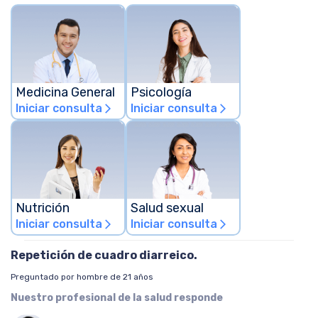
Medicina General
Psicología
Iniciar consulta
Iniciar consulta
arrow_forward_ios
arrow_forward_ios
Nutrición
Salud sexual
Iniciar consulta
Iniciar consulta
arrow_forward_ios
arrow_forward_ios
Repetición de cuadro diarreico.
Preguntado por hombre de 21 años
Nuestro profesional de la salud responde