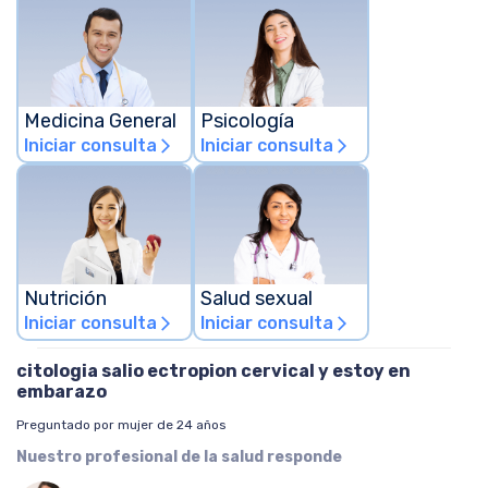
Medicina General
Psicología
Iniciar consulta
Iniciar consulta
arrow_forward_ios
arrow_forward_ios
Nutrición
Salud sexual
Iniciar consulta
Iniciar consulta
arrow_forward_ios
arrow_forward_ios
citologia salio ectropion cervical y estoy en
embarazo
Preguntado por mujer de 24 años
Nuestro profesional de la salud responde