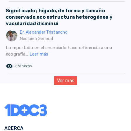
Significado ; hígado, de forma y tamaño
conservado,eco estructura heterogénea y
vacularidad disminui
Dr. Alexander Tristancho
Medicina General
Lo reportado en el enunciado hace referencia a una
ecografía...
Leer más
remove_red_eye
276 vistas
Ver más
ACERCA