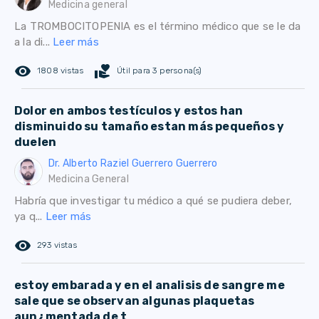
Medicina general
La TROMBOCITOPENIA es el término médico que se le da
a la di...
Leer más
remove_red_eye
volunteer_activism
1808 vistas
Útil para 3 persona(s)
Dolor en ambos testículos y estos han
disminuido su tamaño estan más pequeños y
duelen
Dr. Alberto Raziel Guerrero Guerrero
Medicina General
Habría que investigar tu médico a qué se pudiera deber,
ya q...
Leer más
remove_red_eye
293 vistas
estoy embarada y en el analisis de sangre me
sale que se observan algunas plaquetas
aun¿mentada de t