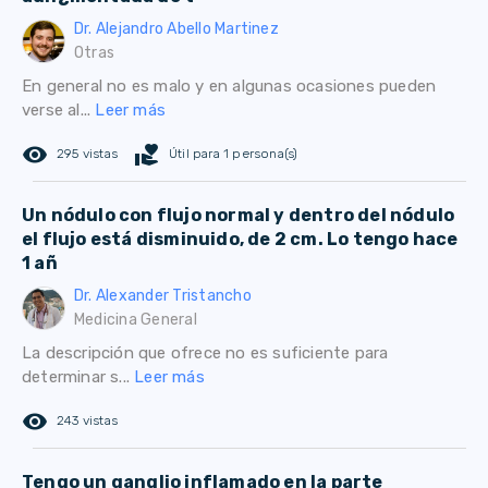
Dr. Alejandro Abello Martinez
Otras
En general no es malo y en algunas ocasiones pueden
verse al...
Leer más
remove_red_eye
volunteer_activism
295 vistas
Útil para 1 persona(s)
Un nódulo con flujo normal y dentro del nódulo
el flujo está disminuido, de 2 cm. Lo tengo hace
1 añ
Dr. Alexander Tristancho
Medicina General
La descripción que ofrece no es suficiente para
determinar s...
Leer más
remove_red_eye
243 vistas
Tengo un ganglio inflamado en la parte