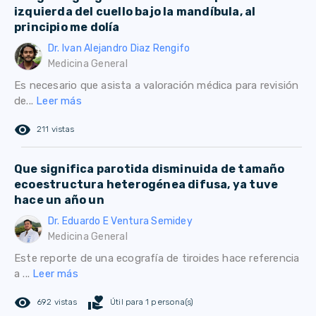
izquierda del cuello bajo la mandíbula, al
principio me dolía
Dr. Ivan Alejandro Diaz Rengifo
Medicina General
Es necesario que asista a valoración médica para revisión
de...
Leer más
remove_red_eye
211 vistas
Que significa parotida disminuida de tamaño
ecoestructura heterogénea difusa, ya tuve
hace un año un
Dr. Eduardo E Ventura Semidey
Medicina General
Este reporte de una ecografía de tiroides hace referencia
a ...
Leer más
remove_red_eye
volunteer_activism
692 vistas
Útil para 1 persona(s)