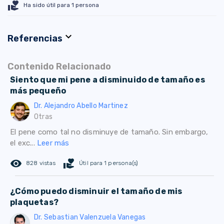
volunteer_activism
Ha sido útil para 1 persona
expand_more
Referencias
Contenido Relacionado
Siento que mi pene a disminuido de tamaño es
más pequeño
Dr. Alejandro Abello Martinez
Otras
El pene como tal no disminuye de tamaño. Sin embargo,
el exc...
Leer más
remove_red_eye
volunteer_activism
828 vistas
Útil para 1 persona(s)
¿Cómo puedo disminuir el tamaño de mis
plaquetas?
Dr. Sebastian Valenzuela Vanegas