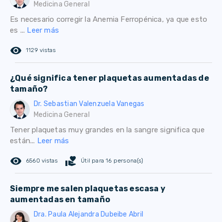
Medicina General
Es necesario corregir la Anemia Ferropénica, ya que esto
es ...
Leer más
remove_red_eye
1129 vistas
¿Qué significa tener plaquetas aumentadas de
tamaño?
Dr. Sebastian Valenzuela Vanegas
Medicina General
Tener plaquetas muy grandes en la sangre significa que
están...
Leer más
remove_red_eye
volunteer_activism
6560 vistas
Útil para 16 persona(s)
Siempre me salen plaquetas escasa y
aumentadas en tamaño
Dra. Paula Alejandra Dubeibe Abril