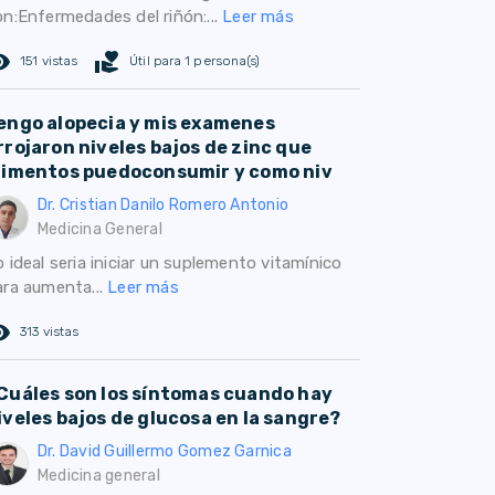
on:Enfermedades del riñón:...
Leer más
ed_eye
volunteer_activism
151 vistas
Útil para 1 persona(s)
engo alopecia y mis examenes
rrojaron niveles bajos de zinc que
limentos puedoconsumir y como niv
Dr. Cristian Danilo Romero Antonio
Medicina General
 ideal seria iniciar un suplemento vitamínico
ara aumenta...
Leer más
ed_eye
313 vistas
Cuáles son los síntomas cuando hay
iveles bajos de glucosa en la sangre?
Dr. David Guillermo Gomez Garnica
Medicina general