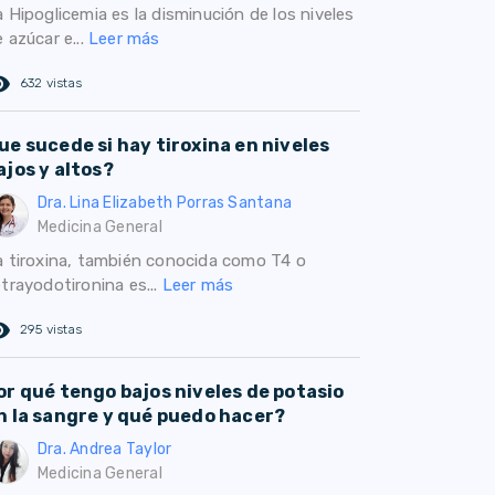
 Hipoglicemia es la disminución de los niveles
 azúcar e...
Leer más
ed_eye
632 vistas
ue sucede si hay tiroxina en niveles
ajos y altos?
Dra. Lina Elizabeth Porras Santana
Medicina General
a tiroxina, también conocida como T4 o
trayodotironina es...
Leer más
ed_eye
295 vistas
or qué tengo bajos niveles de potasio
n la sangre y qué puedo hacer?
Dra. Andrea Taylor
Medicina General