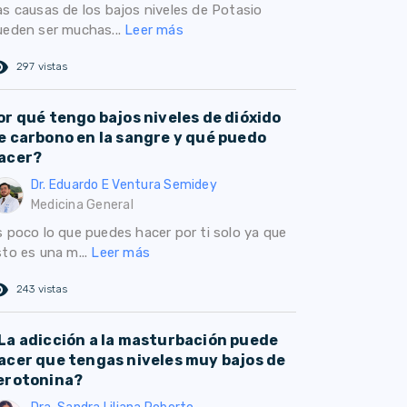
as causas de los bajos niveles de Potasio
ueden ser muchas...
Leer más
ed_eye
297 vistas
or qué tengo bajos niveles de dióxido
e carbono en la sangre y qué puedo
acer?
Dr. Eduardo E Ventura Semidey
Medicina General
s poco lo que puedes hacer por ti solo ya que
sto es una m...
Leer más
ed_eye
243 vistas
La adicción a la masturbación puede
acer que tengas niveles muy bajos de
erotonina?