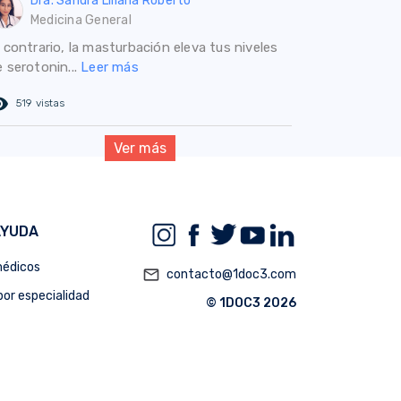
Dra. Sandra Liliana Roberto
Medicina General
 contrario, la masturbación eleva tus niveles
 serotonin...
Leer más
ed_eye
519 vistas
Ver más
AYUDA
édicos
mail_outline
contacto@1doc3.com
or especialidad
© 1DOC3 2026