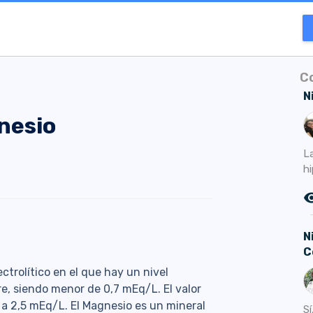
C
N
nesio
L
hi
remove_r
N
C
trolítico en el que hay un nivel
, siendo menor de 0,7 mEq/L. El valor
 a 2,5 mEq/L. El Magnesio es un mineral
Sí