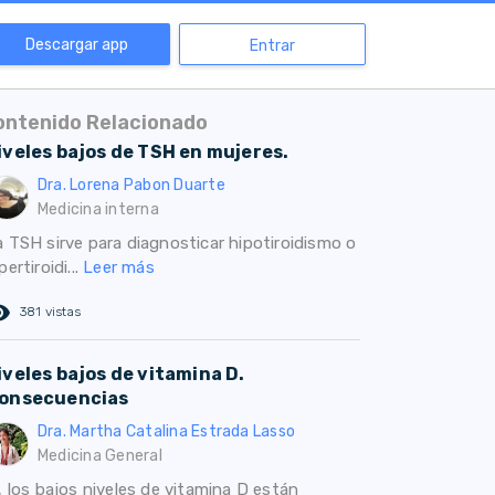
Descargar app
Entrar
ontenido Relacionado
iveles bajos de TSH en mujeres.
Dra. Lorena Pabon Duarte
Medicina interna
a TSH sirve para diagnosticar hipotiroidismo o
pertiroidi...
Leer más
ed_eye
381 vistas
iveles bajos de vitamina D.
onsecuencias
Dra. Martha Catalina Estrada Lasso
Medicina General
, los bajos niveles de vitamina D están