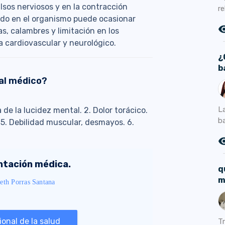
lsos nerviosos y en la contracción
r
uido en el organismo puede ocasionar
remove_r
, calambres y limitación en los
a cardiovascular y neurológico.
¿
b
al médico?
L
 de la lucidez mental. 2. Dolor torácico.
ba
o. 5. Debilidad muscular, desmayos. 6.
remove_r
entación médica.
q
m
eth Porras Santana
onal de la salud
T