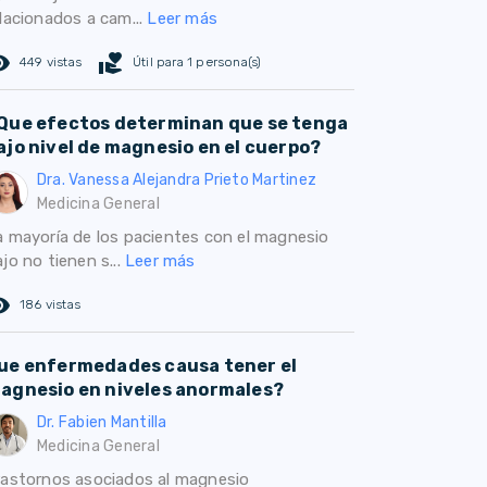
elacionados a cam...
Leer más
ed_eye
volunteer_activism
449 vistas
Útil para 1 persona(s)
Que efectos determinan que se tenga
ajo nivel de magnesio en el cuerpo?
Dra. Vanessa Alejandra Prieto Martinez
Medicina General
a mayoría de los pacientes con el magnesio
jo no tienen s...
Leer más
ed_eye
186 vistas
ue enfermedades causa tener el
agnesio en niveles anormales?
Dr. Fabien Mantilla
Medicina General
rastornos asociados al magnesio