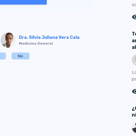
s
remove_r
T
Dra. Silvia Juliana Vera Cala
a
Medicina General
a
No
Lo
p
remove_r
¿
n