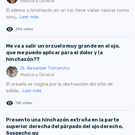
Medicina General
El edema o hinchazón en un ojo tiene varias causas como
conj...
Leer más
remove_red_eye
296 vistas
Me va a salir un orzuelo muy grande en el ojo,
que me puedo aplicar para el dolor y la
hinchazón??
Dr. Alexander Tristancho
Medicina General
El orzuelo se origina por la obstrucción del sitio de
salida...
Leer más
remove_red_eye
165 vistas
Presento una hinchazón extraña en la parte
superior derecha del párpado del ojo derecho.
Sospecho qu