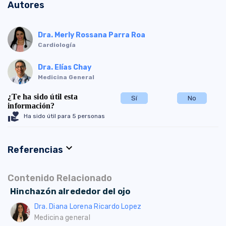
Autores
Dra. Merly Rossana Parra Roa
Cardiología
Dra. Elías Chay
Medicina General
¿Te ha sido útil esta
Sí
No
información?
volunteer_activism
Ha sido útil para 5 personas
expand_more
Referencias
Contenido Relacionado
Hinchazón alrededor del ojo
Dra. Diana Lorena Ricardo Lopez
Medicina general