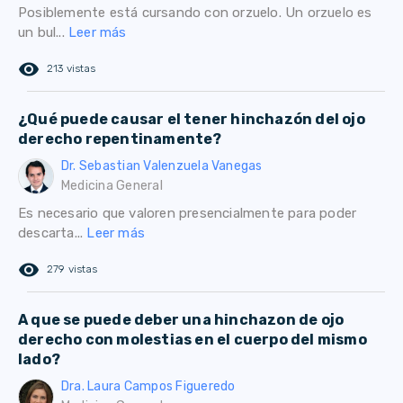
Posiblemente está cursando con orzuelo. Un orzuelo es
un bul...
Leer más
remove_red_eye
213 vistas
¿Qué puede causar el tener hinchazón del ojo
derecho repentinamente?
Dr. Sebastian Valenzuela Vanegas
Medicina General
Es necesario que valoren presencialmente para poder
descarta...
Leer más
remove_red_eye
279 vistas
A que se puede deber una hinchazon de ojo
derecho con molestias en el cuerpo del mismo
lado?
Dra. Laura Campos Figueredo