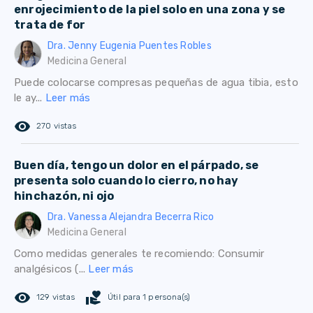
enrojecimiento de la piel solo en una zona y se
trata de for
Dra. Jenny Eugenia Puentes Robles
Medicina General
Puede colocarse compresas pequeñas de agua tibia, esto
le ay...
Leer más
remove_red_eye
270 vistas
Buen día, tengo un dolor en el párpado, se
presenta solo cuando lo cierro, no hay
hinchazón, ni ojo
Dra. Vanessa Alejandra Becerra Rico
Medicina General
Como medidas generales te recomiendo: Consumir
analgésicos (...
Leer más
remove_red_eye
volunteer_activism
129 vistas
Útil para 1 persona(s)