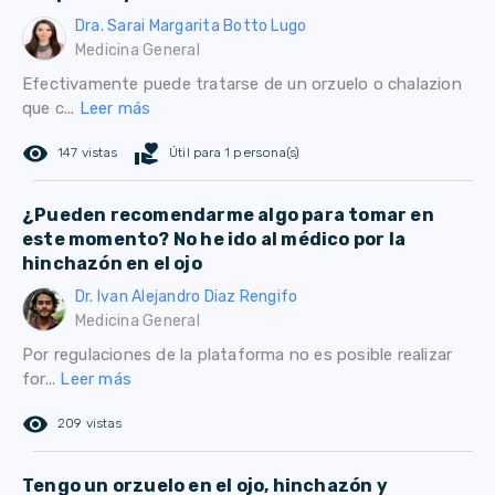
Dra. Sarai Margarita Botto Lugo
Medicina General
Efectivamente puede tratarse de un orzuelo o chalazion
que c...
Leer más
remove_red_eye
volunteer_activism
147 vistas
Útil para 1 persona(s)
¿Pueden recomendarme algo para tomar en
este momento? No he ido al médico por la
hinchazón en el ojo
Dr. Ivan Alejandro Diaz Rengifo
Medicina General
Por regulaciones de la plataforma no es posible realizar
for...
Leer más
remove_red_eye
209 vistas
Tengo un orzuelo en el ojo, hinchazón y