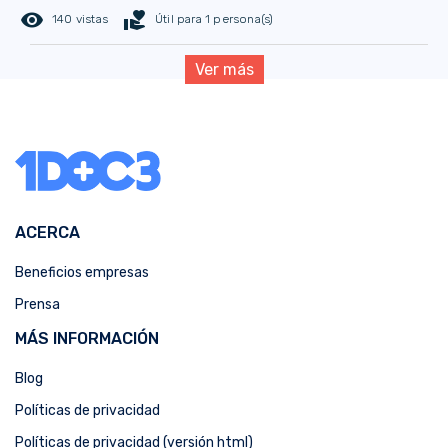
remove_red_eye
volunteer_activism
140 vistas
Útil para 1 persona(s)
Ver más
ACERCA
Beneficios empresas
Prensa
MÁS INFORMACIÓN
Blog
Políticas de privacidad
Políticas de privacidad (versión html)