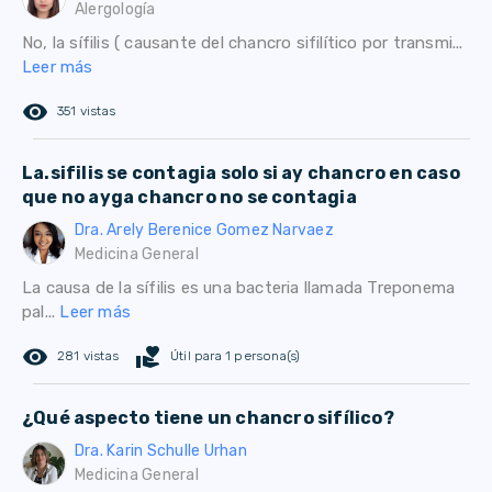
Alergología
No, la sífilis ( causante del chancro sifilítico por transmi...
Leer más
remove_red_eye
351 vistas
La.sifilis se contagia solo si ay chancro en caso
que no ayga chancro no se contagia
Dra. Arely Berenice Gomez Narvaez
Medicina General
La causa de la sífilis es una bacteria llamada Treponema
pal...
Leer más
remove_red_eye
volunteer_activism
281 vistas
Útil para 1 persona(s)
¿Qué aspecto tiene un chancro sifílico?
Dra. Karin Schulle Urhan
Medicina General