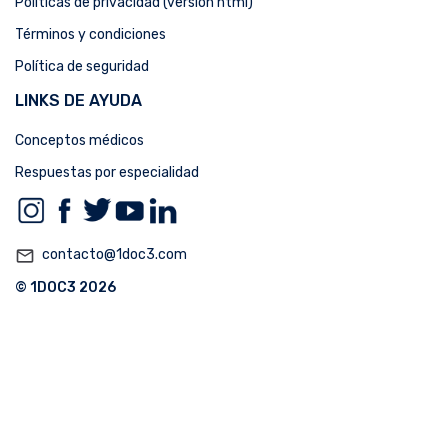
Políticas de privacidad (versión html)
Términos y condiciones
Política de seguridad
LINKS DE AYUDA
Conceptos médicos
Respuestas por especialidad
mail_outline
contacto@1doc3.com
© 1DOC3 2026