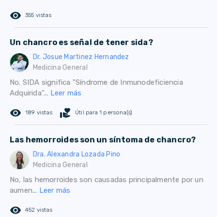
remove_red_eye
355 vistas
Un chancro es señal de tener sida?
Dr. Josue Martinez Hernandez
Medicina General
No. SIDA significa "Síndrome de Inmunodeficiencia
Adquirida"...
Leer más
remove_red_eye
volunteer_activism
189 vistas
Útil para 1 persona(s)
Las hemorroides son un síntoma de chancro?
Dra. Alexandra Lozada Pino
Medicina General
No, las hemorroides son causadas principalmente por un
aumen...
Leer más
remove_red_eye
452 vistas