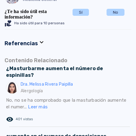
¿Te ha sido útil esta
Sí
No
información?
volunteer_activism
Ha sido útil para 10 personas
expand_more
Referencias
Contenido Relacionado
¿Masturbarme aumenta el número de
espinillas?
Dra. Melissa Rivera Paipilla
Alergología
No, no se ha comprobado que la masturbación aumente
el numer...
Leer más
remove_red_eye
401 vistas