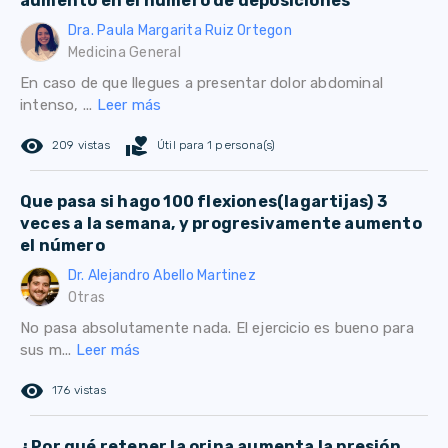
aumento en el numero de deposiciones
Dra. Paula Margarita Ruiz Ortegon
Medicina General
En caso de que llegues a presentar dolor abdominal
intenso, ...
Leer más
remove_red_eye
volunteer_activism
209 vistas
Útil para 1 persona(s)
Que pasa si hago 100 flexiones(lagartijas) 3
veces a la semana, y progresivamente aumento
el número
Dr. Alejandro Abello Martinez
Otras
No pasa absolutamente nada. El ejercicio es bueno para
sus m...
Leer más
remove_red_eye
176 vistas
¿Por qué retener la orina aumenta la presión