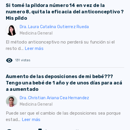
Si tomé la píldora número 14 en vez de la
numero 8, quita la eficacia del anticonceptivo ?
Mis píldo
Dra. Laura Catalina Gutierrez Rueda
Medicina General
El método anticonceptivo no perderá su función si el
resto d...
Leer más
remove_red_eye
131 vistas
Aumento de las deposiciones de mi bebé???
Tengo una bebé de 1 año y de unos días para acá
a aumentado
Dra. Christian Ariana Cea Hernandez
Medicina General
Puede ser que el cambio de las deposiciones sea porque
estad...
Leer más