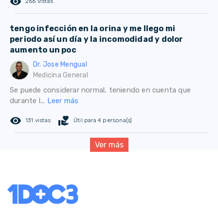
remove_red_eye
266 vistas
tengo infección en la orina y me llego mi
periodo así un día y la incomodidad y dolor
aumento un poc
Dr. Jose Mengual
Medicina General
Se puede considerar normal, teniendo en cuenta que
durante l...
Leer más
remove_red_eye
volunteer_activism
131 vistas
Útil para 4 persona(s)
Ver más