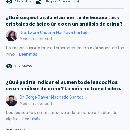
remove_red_eye
volunteer_activism
142 vistas
Útil para 1 persona(s)
¿Qué sospechas da el aumento de leucocitos y
cristales de ácido úrico en un análisis de orina?
Dra. Laura Cristina Montoya Hurtado
Medicina general
Lo mejor cuando hay alteraciones en los exámenes de los
niño...
Leer más
remove_red_eye
296 vistas
¿Qué podría indicar el aumento de leucocitos
en un análisis de orina? La niña no tiene fiebre.
Dr. Jorge Javier Machado Santos
Medicina general
Los leucocitos en una muestra de orina sólo hablan de
algún ...
Leer más