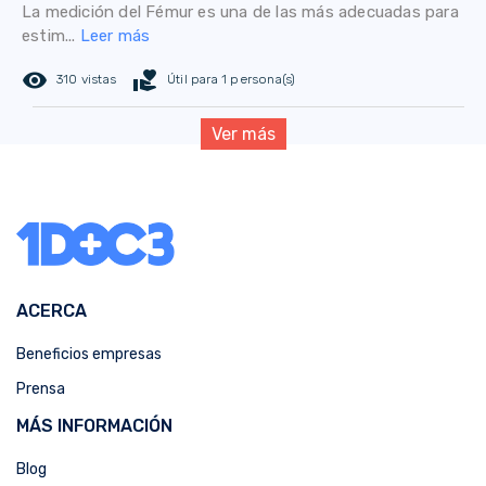
La medición del Fémur es una de las más adecuadas para
estim...
Leer más
remove_red_eye
volunteer_activism
310 vistas
Útil para 1 persona(s)
Ver más
ACERCA
Beneficios empresas
Prensa
MÁS INFORMACIÓN
Blog