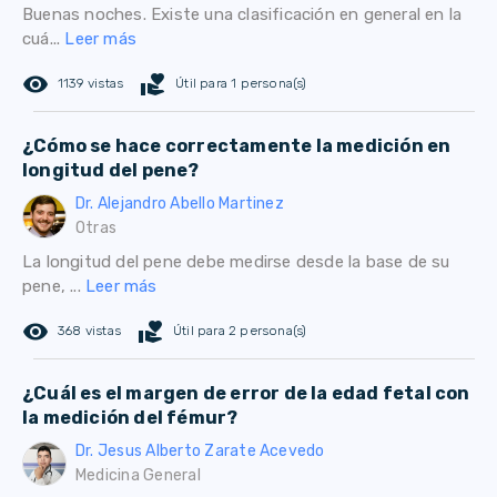
Buenas noches. Existe una clasificación en general en la
cuá...
Leer más
remove_red_eye
volunteer_activism
1139 vistas
Útil para 1 persona(s)
¿Cómo se hace correctamente la medición en
longitud del pene?
Dr. Alejandro Abello Martinez
Otras
La longitud del pene debe medirse desde la base de su
pene, ...
Leer más
remove_red_eye
volunteer_activism
368 vistas
Útil para 2 persona(s)
¿Cuál es el margen de error de la edad fetal con
la medición del fémur?
Dr. Jesus Alberto Zarate Acevedo
Medicina General