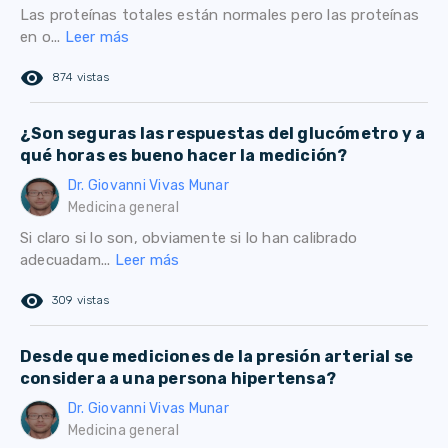
Las proteínas totales están normales pero las proteínas
en o...
Leer más
remove_red_eye
874 vistas
¿Son seguras las respuestas del glucómetro y a
qué horas es bueno hacer la medición?
Dr. Giovanni Vivas Munar
Medicina general
Si claro si lo son, obviamente si lo han calibrado
adecuadam...
Leer más
remove_red_eye
309 vistas
Desde que mediciones de la presión arterial se
considera a una persona hipertensa?
Dr. Giovanni Vivas Munar
Medicina general