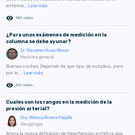
enferme...
Leer más
remove_red_eye
180 vistas
¿Para unos exámenes de medición en la
columna se debe ayunar?
Dr. Giovanni Vivas Munar
Medicina general
Buenas noches Depende de que tipo de estudios, pero
por lo ...
Leer más
remove_red_eye
401 vistas
Cuales son los rangos en la medición de la
presión arterial?
Dra. Melissa Rivera Paipilla
Alergología
Ahora la nueva definicion de hipertension enfatica que