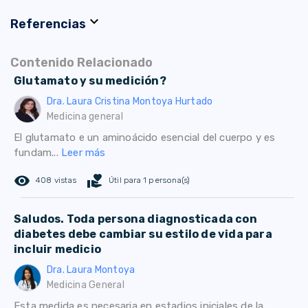
expand_more
Referencias
Contenido Relacionado
Glutamato y su medición?
Dra. Laura Cristina Montoya Hurtado
Medicina general
El glutamato e un aminoácido esencial del cuerpo y es
fundam...
Leer más
remove_red_eye
volunteer_activism
408 vistas
Útil para 1 persona(s)
Saludos. Toda persona diagnosticada con
diabetes debe cambiar su estilo de vida para
incluir medicio
Dra. Laura Montoya
Medicina General
Esta medida es necesaria en estadios iniciales de la