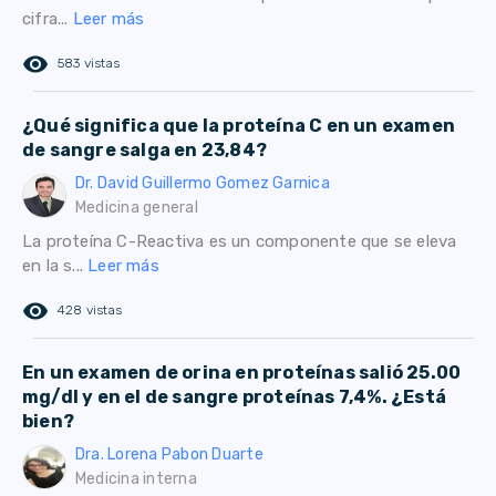
cifra...
Leer más
remove_red_eye
583 vistas
¿Qué significa que la proteína C en un examen
de sangre salga en 23,84?
Dr. David Guillermo Gomez Garnica
Medicina general
La proteína C-Reactiva es un componente que se eleva
en la s...
Leer más
remove_red_eye
428 vistas
En un examen de orina en proteínas salió 25.00
mg/dl y en el de sangre proteínas 7,4%. ¿Está
bien?
Dra. Lorena Pabon Duarte
Medicina interna