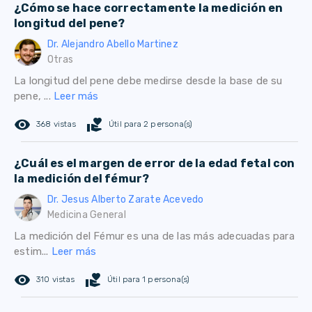
¿Cómo se hace correctamente la medición en
longitud del pene?
Dr. Alejandro Abello Martinez
Otras
La longitud del pene debe medirse desde la base de su
pene, ...
Leer más
remove_red_eye
volunteer_activism
368 vistas
Útil para 2 persona(s)
¿Cuál es el margen de error de la edad fetal con
la medición del fémur?
Dr. Jesus Alberto Zarate Acevedo
Medicina General
La medición del Fémur es una de las más adecuadas para
estim...
Leer más
remove_red_eye
volunteer_activism
310 vistas
Útil para 1 persona(s)