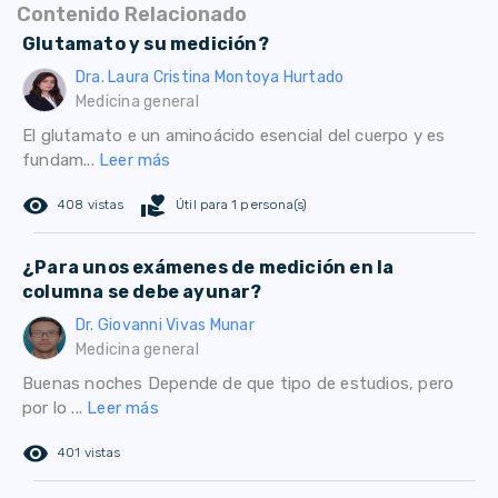
Contenido Relacionado
Glutamato y su medición?
Dra. Laura Cristina Montoya Hurtado
Medicina general
El glutamato e un aminoácido esencial del cuerpo y es
fundam...
Leer más
remove_red_eye
volunteer_activism
408 vistas
Útil para 1 persona(s)
¿Para unos exámenes de medición en la
columna se debe ayunar?
Dr. Giovanni Vivas Munar
Medicina general
Buenas noches Depende de que tipo de estudios, pero
por lo ...
Leer más
remove_red_eye
401 vistas