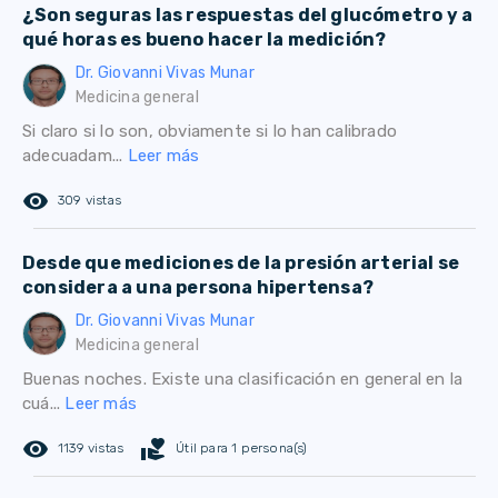
¿Son seguras las respuestas del glucómetro y a
qué horas es bueno hacer la medición?
Dr. Giovanni Vivas Munar
Medicina general
Si claro si lo son, obviamente si lo han calibrado
adecuadam...
Leer más
remove_red_eye
309 vistas
Desde que mediciones de la presión arterial se
considera a una persona hipertensa?
Dr. Giovanni Vivas Munar
Medicina general
Buenas noches. Existe una clasificación en general en la
cuá...
Leer más
remove_red_eye
volunteer_activism
1139 vistas
Útil para 1 persona(s)