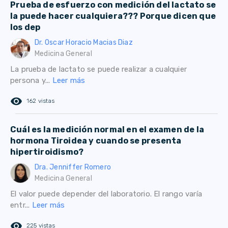
Prueba de esfuerzo con medición del lactato se
la puede hacer cualquiera??? Porque dicen que
los dep
Dr. Oscar Horacio Macias Diaz
Medicina General
La prueba de lactato se puede realizar a cualquier
persona y...
Leer más
remove_red_eye
162 vistas
Cuál es la medición normal en el examen de la
hormona Tiroidea y cuando se presenta
hipertiroidismo?
Dra. Jenniffer Romero
Medicina General
El valor puede depender del laboratorio. El rango varía
entr...
Leer más
remove_red_eye
225 vistas