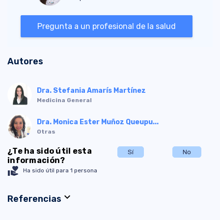
Pregunta a un profesional de la salud
Autores
Dra. Stefania Amarís Martínez
Medicina General
Dra. Monica Ester Muñoz Queupu...
Otras
¿Te ha sido útil esta
Sí
No
información?
volunteer_activism
Ha sido útil para 1 persona
expand_more
Referencias