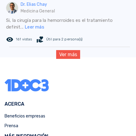
Dr. Elias Chay
Medicina General
Si, la cirugía para la hemorroides es el tratamiento
definit...
Leer más
remove_red_eye
volunteer_activism
161 vistas
Útil para 2 persona(s)
Ver más
ACERCA
Beneficios empresas
Prensa