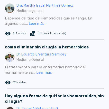
Dra. Martha Isabel Martinez Gomez
Medicina general
Depende del tipo de Hemorroides que se tenga. En
algunos cas...
Leer más
remove_red_eye
volunteer_activism
412 vistas
Útil para 1 persona(s)
como eliminar sin cirugia la hemorroides
Dr. Eduardo E Ventura Semidey
Medicina General
El tratamiento para la enfermedad hemorroidal
normalmente es...
Leer más
remove_red_eye
526 vistas
Hay alguna forma de quitar las hemorroides, sin
cirugia?
Dr. Jaime A Betancurth G