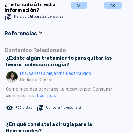
¿Te ha sido útil esta
Sí
No
información?
volunteer_activism
Ha sido útil para 22 personas
expand_more
Referencias
Contenido Relacionado
¿Existe algún tratamiento para quitar las
hemorroides sin cirugía?
Dra. Vanessa Alejandra Becerra Rico
Medicina General
Como medidas generales te recomiendo: Consumir
alimentos ric...
Leer más
remove_red_eye
volunteer_activism
956 vistas
Útil para 1 persona(s)
¿En qué consiste la cirugía para la
Hemorroides?