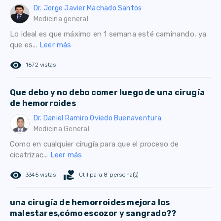
Dr. Jorge Javier Machado Santos
Medicina general
Lo ideal es que máximo en 1 semana esté caminando, ya
que es...
Leer más
remove_red_eye
1672 vistas
Que debo y no debo comer luego de una cirugía
de hemorroides
Dr. Daniel Ramiro Oviedo Buenaventura
Medicina General
Como en cualquier cirugía para que el proceso de
cicatrizac...
Leer más
remove_red_eye
volunteer_activism
3345 vistas
Útil para 8 persona(s)
una cirugía de hemorroides mejora los
malestares,cómo escozor y sangrado??