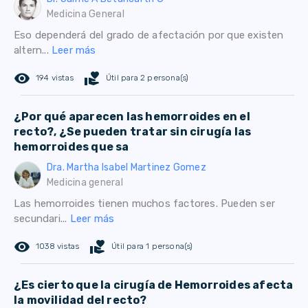
Medicina General
Eso dependerá del grado de afectación por que existen
altern...
Leer más
remove_red_eye
volunteer_activism
194 vistas
Útil para 2 persona(s)
¿Por qué aparecen las hemorroides en el
recto?, ¿Se pueden tratar sin cirugía las
hemorroides que sa
Dra. Martha Isabel Martinez Gomez
Medicina general
Las hemorroides tienen muchos factores. Pueden ser
secundari...
Leer más
remove_red_eye
volunteer_activism
1038 vistas
Útil para 1 persona(s)
¿Es cierto que la cirugía de Hemorroides afecta
la movilidad del recto?