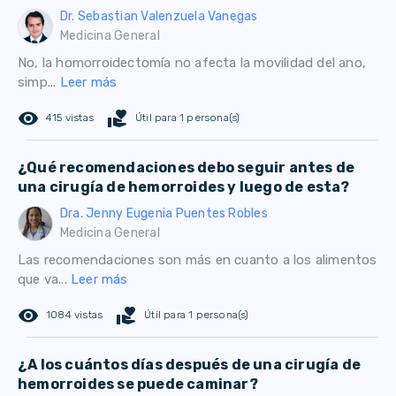
Dr. Sebastian Valenzuela Vanegas
Medicina General
No, la homorroidectomía no afecta la movilidad del ano,
simp...
Leer más
remove_red_eye
volunteer_activism
415 vistas
Útil para 1 persona(s)
¿Qué recomendaciones debo seguir antes de
una cirugía de hemorroides y luego de esta?
Dra. Jenny Eugenia Puentes Robles
Medicina General
Las recomendaciones son más en cuanto a los alimentos
que va...
Leer más
remove_red_eye
volunteer_activism
1084 vistas
Útil para 1 persona(s)
¿A los cuántos días después de una cirugía de
hemorroides se puede caminar?