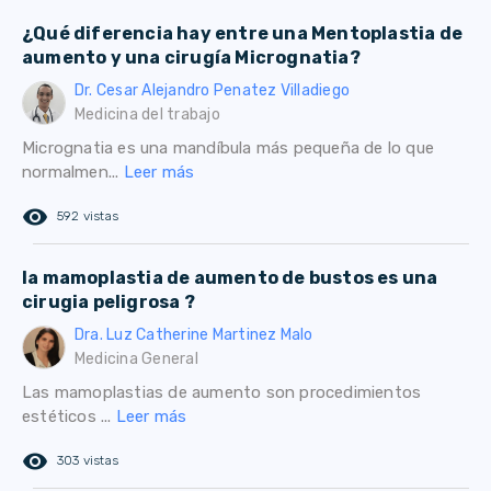
¿Qué diferencia hay entre una Mentoplastia de
aumento y una cirugía Micrognatia?
Dr. Cesar Alejandro Penatez Villadiego
Medicina del trabajo
Micrognatia es una mandíbula más pequeña de lo que
normalmen...
Leer más
remove_red_eye
592 vistas
la mamoplastia de aumento de bustos es una
cirugia peligrosa ?
Dra. Luz Catherine Martinez Malo
Medicina General
Las mamoplastias de aumento son procedimientos
estéticos ...
Leer más
remove_red_eye
303 vistas