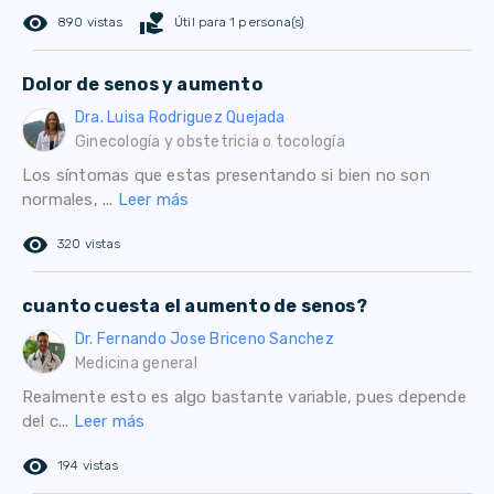
remove_red_eye
volunteer_activism
890 vistas
Útil para 1 persona(s)
Dolor de senos y aumento
Dra. Luisa Rodriguez Quejada
Ginecología y obstetricia o tocología
Los síntomas que estas presentando si bien no son
normales, ...
Leer más
remove_red_eye
320 vistas
cuanto cuesta el aumento de senos?
Dr. Fernando Jose Briceno Sanchez
Medicina general
Realmente esto es algo bastante variable, pues depende
del c...
Leer más
remove_red_eye
194 vistas