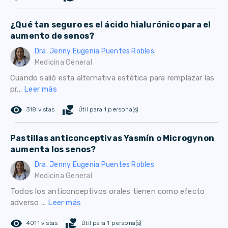
¿Qué tan seguro es el ácido hialurónico para el
aumento de senos?
Dra. Jenny Eugenia Puentes Robles
Medicina General
Cuando salió esta alternativa estética para remplazar las
pr...
Leer más
remove_red_eye
volunteer_activism
318 vistas
Útil para 1 persona(s)
Pastillas anticonceptivas Yasmín o Microgynon
aumenta los senos?
Dra. Jenny Eugenia Puentes Robles
Medicina General
Todos los anticonceptivos orales tienen como efecto
adverso ...
Leer más
remove_red_eye
volunteer_activism
4011 vistas
Útil para 1 persona(s)