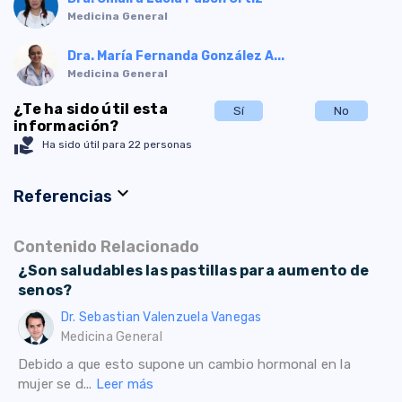
Medicina General
Dra. María Fernanda González A...
Medicina General
¿Te ha sido útil esta
Sí
No
información?
volunteer_activism
Ha sido útil para 22 personas
expand_more
Referencias
Contenido Relacionado
¿Son saludables las pastillas para aumento de
senos?
Dr. Sebastian Valenzuela Vanegas
Medicina General
Debido a que esto supone un cambio hormonal en la
mujer se d...
Leer más