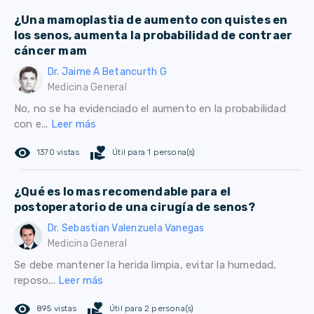
¿Una mamoplastia de aumento con quistes en
los senos, aumenta la probabilidad de contraer
cáncer mam
Dr. Jaime A Betancurth G
Medicina General
No, no se ha evidenciado el aumento en la probabilidad
con e...
Leer más
remove_red_eye
volunteer_activism
1370 vistas
Útil para 1 persona(s)
¿Qué es lo mas recomendable para el
postoperatorio de una cirugía de senos?
Dr. Sebastian Valenzuela Vanegas
Medicina General
Se debe mantener la herida limpia, evitar la humedad,
reposo...
Leer más
remove_red_eye
volunteer_activism
895 vistas
Útil para 2 persona(s)