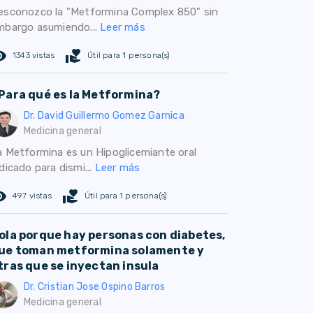
esconozco la "Metformina Complex 850" sin
mbargo asumiendo...
Leer más
ed_eye
volunteer_activism
1343 vistas
Útil para 1 persona(s)
Para qué es la Metformina?
Dr. David Guillermo Gomez Garnica
Medicina general
a Metformina es un Hipoglicemiante oral
dicado para dismi...
Leer más
ed_eye
volunteer_activism
497 vistas
Útil para 1 persona(s)
ola porque hay personas con diabetes,
ue toman metformina solamente y
tras que se inyectan insula
Dr. Cristian Jose Ospino Barros
Medicina general