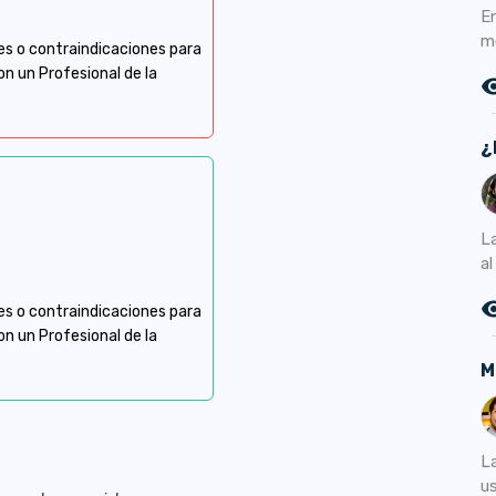
E
m
es o contraindicaciones para
n un Profesional de la
remove_r
¿
L
al
remove_r
es o contraindicaciones para
n un Profesional de la
M
a
L
u