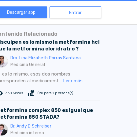
Descargar app
Entrar
ontenido Relacionado
isculpen es lo mismo la metformina hcl
ue la metformina cloridratro ?
Dra. Lina Elizabeth Porras Santana
Medicina General
í, es lo mismo, esos dos nombres
orresponden al medicament...
Leer más
ed_eye
volunteer_activism
368 vistas
Útil para 1 persona(s)
etformina complex 850 es igual que
etformina 850 STADA?
Dr. Andy D Schreiber
Medicina interna