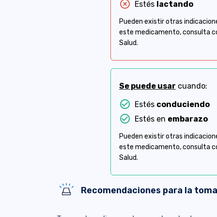
highlight_off
Estés
lactando
Pueden existir otras indicacion
este medicamento, consulta co
Salud.
Se puede usar
cuando:
check_circle_outline
Estés
conduciendo
check_circle_outline
Estés en
embarazo
Pueden existir otras indicacion
este medicamento, consulta co
Salud.
Recomendaciones para la tom