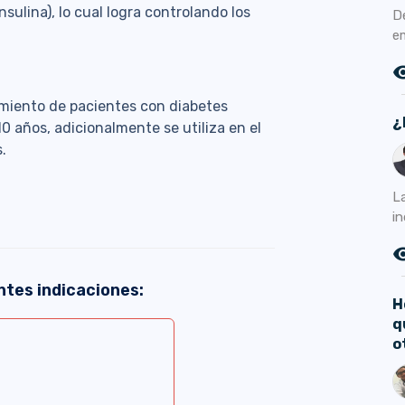
nsulina), lo cual logra controlando los
D
e
remove_r
amiento de pacientes con diabetes
¿
 10 años, adicionalmente se utiliza en el
.
L
in
remove_r
ntes indicaciones:
H
q
o