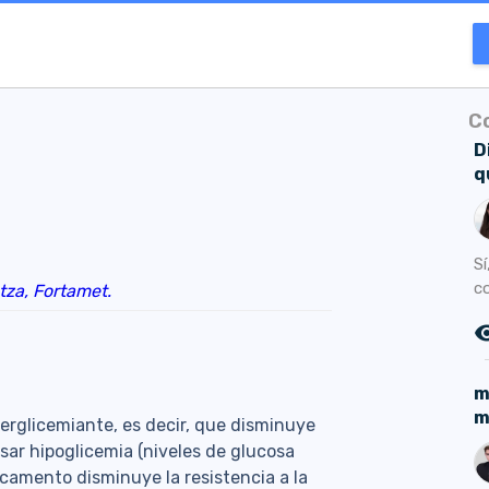
C
D
q
S
c
tza,
Fortamet.
remove_r
m
m
rglicemiante, es decir, que disminuye
sar hipoglicemia (niveles de glucosa
camento disminuye la resistencia a la