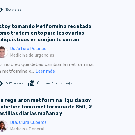
ed_eye
155 vistas
stoy tomando Metformina recetada
omo tratamiento para los ovarios
oliquisticos en conjunto con an
Dr. Arturo Polanco
Medicina de urgencias
o, no creo que debas cambiar la metformina.
a metformina e...
Leer más
ed_eye
volunteer_activism
602 vistas
Útil para 1 persona(s)
e regalaron metformina liquida soy
iabético tomo metformina de 850 , 2
astillas diarias mañana y
Dra. Clara Cuberos
Medicina General