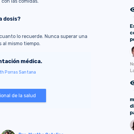
con las comidas.
remove_r
a dosis?
E
c
 cuanto lo recuerde. Nunca superar una
p
s al mismo tiempo.
entación médica.
N
L
eth Porras Santana
remove_r
onal de la salud
m
d
p