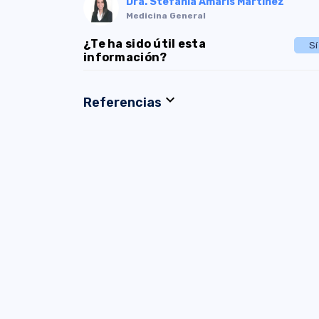
Dra. Stefania Amarís Martínez
Medicina General
¿Te ha sido útil esta
Sí
información?
expand_more
Referencias