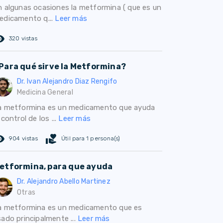
n algunas ocasiones la metformina ( que es un
edicamento q...
Leer más
ed_eye
320 vistas
Para qué sirve la Metformina?
Dr. Ivan Alejandro Diaz Rengifo
Medicina General
a metformina es un medicamento que ayuda
 control de los ...
Leer más
ed_eye
volunteer_activism
904 vistas
Útil para 1 persona(s)
etformina, para que ayuda
Dr. Alejandro Abello Martinez
Otras
a metformina es un medicamento que es
sado principalmente ...
Leer más