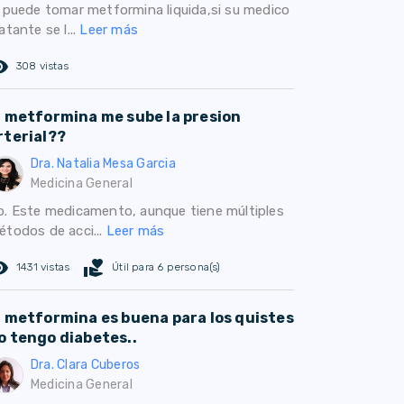
i puede tomar metformina liquida,si su medico
atante se l...
Leer más
ed_eye
308 vistas
a metformina me sube la presion
rterial??
Dra. Natalia Mesa Garcia
Medicina General
o. Este medicamento, aunque tiene múltiples
étodos de acci...
Leer más
ed_eye
volunteer_activism
1431 vistas
Útil para 6 persona(s)
a metformina es buena para los quistes
o tengo diabetes..
Dra. Clara Cuberos
Medicina General