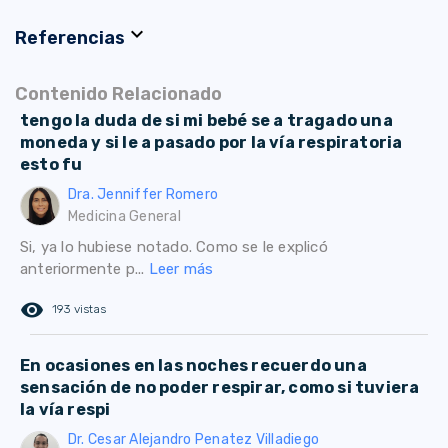
expand_more
Referencias
Contenido Relacionado
tengo la duda de si mi bebé se a tragado una
moneda y si le a pasado por la vía respiratoria
esto fu
Dra. Jenniffer Romero
Medicina General
Si, ya lo hubiese notado. Como se le explicó
anteriormente p...
Leer más
remove_red_eye
193 vistas
En ocasiones en las noches recuerdo una
sensación de no poder respirar, como si tuviera
la vía respi
Dr. Cesar Alejandro Penatez Villadiego