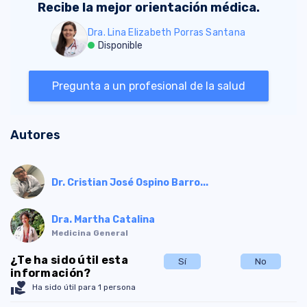
Recibe la mejor orientación médica.
Dra. Lina Elizabeth Porras Santana
Disponible
Pregunta a un profesional de la salud
Autores
Dr. Cristian José Ospino Barro...
Dra. Martha Catalina
Medicina General
¿Te ha sido útil esta
Sí
No
información?
volunteer_activism
Ha sido útil para 1 persona