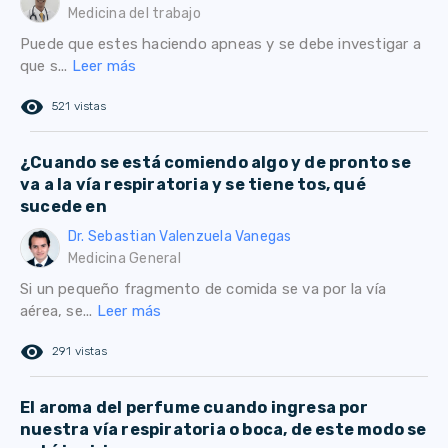
Medicina del trabajo
Puede que estes haciendo apneas y se debe investigar a
que s...
Leer más
remove_red_eye
521 vistas
¿Cuando se está comiendo algo y de pronto se
va a la vía respiratoria y se tiene tos, qué
sucede en
Dr. Sebastian Valenzuela Vanegas
Medicina General
Si un pequeño fragmento de comida se va por la vía
aérea, se...
Leer más
remove_red_eye
291 vistas
El aroma del perfume cuando ingresa por
nuestra vía respiratoria o boca, de este modo se