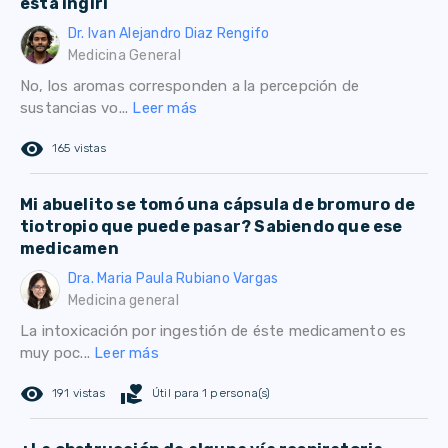
está ingiri
Dr. Ivan Alejandro Diaz Rengifo
Medicina General
No, los aromas corresponden a la percepción de
sustancias vo...
Leer más
remove_red_eye
165 vistas
Mi abuelito se tomó una cápsula de bromuro de
tiotropio que puede pasar? Sabiendo que ese
medicamen
Dra. Maria Paula Rubiano Vargas
Medicina general
La intoxicación por ingestión de éste medicamento es
muy poc...
Leer más
remove_red_eye
volunteer_activism
191 vistas
Útil para 1 persona(s)