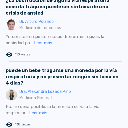
¿La obstrucción de alguna vía respiratoria
como la tráquea puede ser síntoma de una
crisis de ansied
Dr. Arturo Polanco
Medicina de urgencias
Yo considero que son cosas diferentes, quizás la
ansiedad pu...
Leer más
remove_red_eye
110 vistas
puede un bebe tragarse una moneda por la vía
respiratoria y no presentar ningún síntoma en
4 días?
Dra. Alexandra Lozada Pino
Medicina General
No, no seria posible, si la moneda se va a la vía
respirator...
Leer más
remove_red_eye
138 vistas