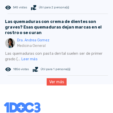
remove_red_eye
volunteer_activism
545 vistas
Útil para 2 persona(s)
Las quemaduras con crema de dientes son
graves? Esas quemaduras dejan marcas en el
rostro o se curan
Dra. Andrea Gomez
Medicina General
Las quemaduras con pasta dental suelen ser de primer
grado (...
Leer más
remove_red_eye
volunteer_activism
1856 vistas
Útil para 1 persona(s)
Ver más