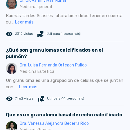
Dr. Giovanni Vivas Munar
Medicina general
Buenas tardes Si así es, ahora bien debe tener en cuenta
qu...
Leer más
remove_red_eye
volunteer_activism
2312 vistas
Útil para 1 persona(s)
¿Qué son granulomas calcificados en el
pulmón?
Dra. Luisa Fernanda Ortegon Pulido
Medicina Estética
Un granuloma es una agrupación de células que se juntan
con ...
Leer más
remove_red_eye
volunteer_activism
7462 vistas
Útil para 44 persona(s)
Que es un granuloma basal derecho calcificado
Dra. Vanessa Alejandra Becerra Rico
Medicina General