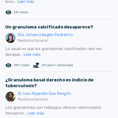
lesio...
Leer más
remove_red_eye
261 vistas
Un granuloma calcificado desaparece?
Dra. Johanna Nagles Piedrahita
Medicina General
Lo usual es que los granulomas calcificados rara vez
desapar...
Leer más
remove_red_eye
volunteer_activism
1451 vistas
Útil para 7 persona(s)
¿Granuloma basal derecho es indicio de
tuberculosis?
Dr. Ivan Alejandro Diaz Rengifo
Medicina General
Los granulomas son hallazgos clínicos relacionados
frecuente...
Leer más