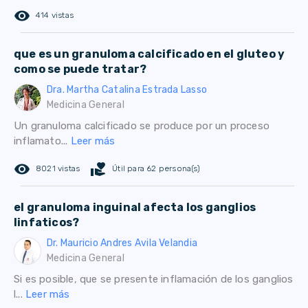
remove_red_eye
414 vistas
que es un granuloma calcificado en el gluteo y
como se puede tratar?
Dra. Martha Catalina Estrada Lasso
Medicina General
Un granuloma calcificado se produce por un proceso
inflamato...
Leer más
remove_red_eye
volunteer_activism
8021 vistas
Útil para 62 persona(s)
el granuloma inguinal afecta los ganglios
linfaticos?
Dr. Mauricio Andres Avila Velandia
Medicina General
Si es posible, que se presente inflamación de los ganglios
l...
Leer más