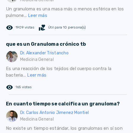
Un granuloma es una masa más o menos esférica en los
pulmone...
Leer más
remove_red_eye
volunteer_activism
1909 vistas
Útil para 10 persona(s)
que es un Granuloma crónico tb
Dr. Alexander Tristancho
Medicina General
Es una reacción de los tejidos del cuerpo contra la
bacteria...
Leer más
remove_red_eye
165 vistas
En cuanto tiempo se calcifica un granuloma?
Dr. Carlos Antonio Jimenez Montiel
Medicina General
No existe un tiempo estándar, los granulomas en sí son