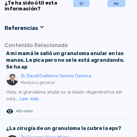
¿Te ha sido útil esta
Sí
No
información?
expand_more
Referencias
Contenido Relacionado
A mi mamá le salió un granuloma anular en las
manos. Le pica pero no se le está agrandando.
Se ha ap
Dr. David Guillermo Gomez Garnica
Medicina general
Hola, el granuloma anular es la lesión degenerativa del
colá...
Leer más
remove_red_eye
453 vistas
¿La cirugía de un granuloma la cubre la eps?