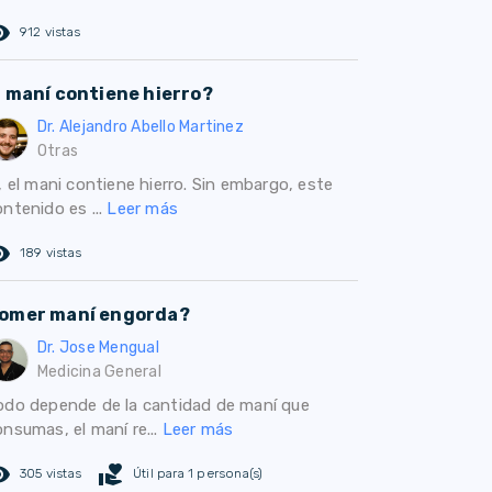
ed_eye
912 vistas
l maní contiene hierro?
Dr. Alejandro Abello Martinez
Otras
, el mani contiene hierro. Sin embargo, este
ntenido es ...
Leer más
ed_eye
189 vistas
omer maní engorda?
Dr. Jose Mengual
Medicina General
odo depende de la cantidad de maní que
onsumas, el maní re...
Leer más
ed_eye
volunteer_activism
305 vistas
Útil para 1 persona(s)