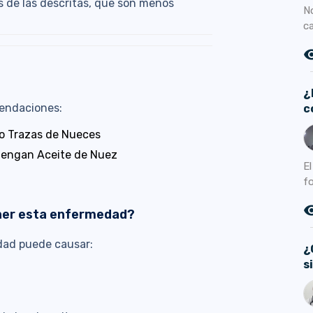
 de las descritas, que son menos
N
ca
remove_r
¿
endaciones:
c
o Trazas de Nueces
tengan Aceite de Nuez
E
f
remove_r
ner esta enfermedad?
dad puede causar:
¿
s