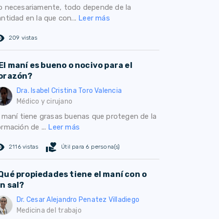
o necesariamente, todo depende de la
ntidad en la que con...
Leer más
ed_eye
209 vistas
El maní es bueno o nocivo para el
orazón?
Dra. Isabel Cristina Toro Valencia
Médico y cirujano
l maní tiene grasas buenas que protegen de la
ormación de ...
Leer más
ed_eye
volunteer_activism
2116 vistas
Útil para 6 persona(s)
Qué propiedades tiene el maní con o
in sal?
Dr. Cesar Alejandro Penatez Villadiego
Medicina del trabajo