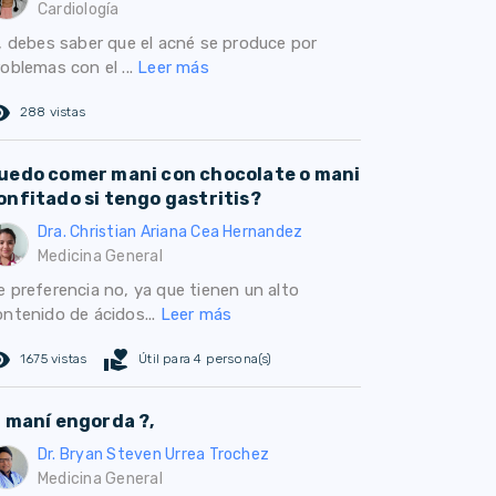
Cardiología
i, debes saber que el acné se produce por
oblemas con el ...
Leer más
ed_eye
288 vistas
uedo comer mani con chocolate o mani
onfitado si tengo gastritis?
Dra. Christian Ariana Cea Hernandez
Medicina General
e preferencia no, ya que tienen un alto
ontenido de ácidos...
Leer más
ed_eye
volunteer_activism
1675 vistas
Útil para 4 persona(s)
l maní engorda ?,
Dr. Bryan Steven Urrea Trochez
Medicina General