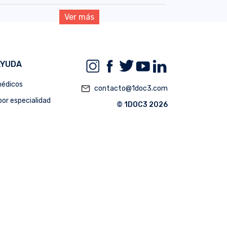
Ver más
AYUDA
édicos
mail_outline
contacto@1doc3.com
or especialidad
© 1DOC3 2026