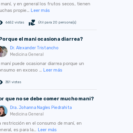
 maní, y en general los frutos secos, tienen
uchas propie...
Leer más
ed_eye
volunteer_activism
6652 vistas
Útil para 20 persona(s)
Porque el mani ocasiona diarrea?
Dr. Alexander Tristancho
Medicina General
l maní puede ocasionar diarrea porque un
onsumo en exceso ...
Leer más
ed_eye
351 vistas
or que no se debe comer mucho mani?
Dra. Johanna Nagles Piedrahita
Medicina General
a restricción en el consumo de maní, en
neral, es para la...
Leer más