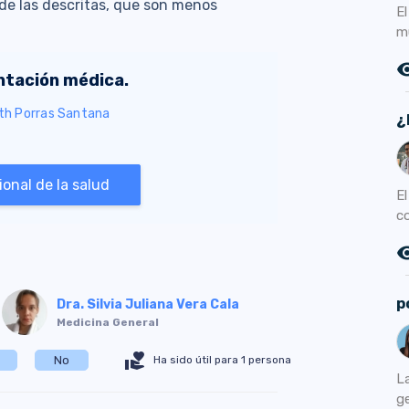
de las descritas, que son menos
El
m
remove_r
entación médica.
eth Porras Santana
¿
onal de la salud
E
c
remove_r
p
Dra. Silvia Juliana Vera Cala
Medicina General
volunteer_activism
No
Ha sido útil para 1 persona
L
ge