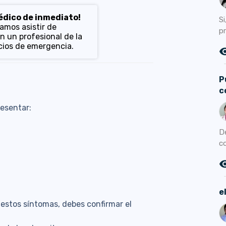
médico de inmediato!
S
mos asistir de
pr
n un profesional de la
icios de emergencia.
remove_r
P
c
esentar:
D
c
remove_r
e
stos síntomas, debes confirmar el