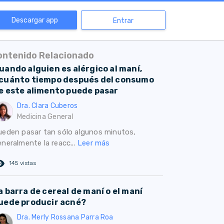
Descargar app
Entrar
ontenido Relacionado
uando alguien es alérgico al maní,
cuánto tiempo después del consumo
e este alimento puede pasar
Dra. Clara Cuberos
Medicina General
ueden pasar tan sólo algunos minutos,
eneralmente la reacc...
Leer más
ed_eye
145 vistas
a barra de cereal de maní o el maní
uede producir acné?
Dra. Merly Rossana Parra Roa