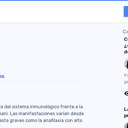
C
C
¿
d
P
es.
g
remove_r
 del sistema inmunológico frente a la
L
maní. Las manifestaciones varían desde
p
hasta graves como la anafilaxia con alto