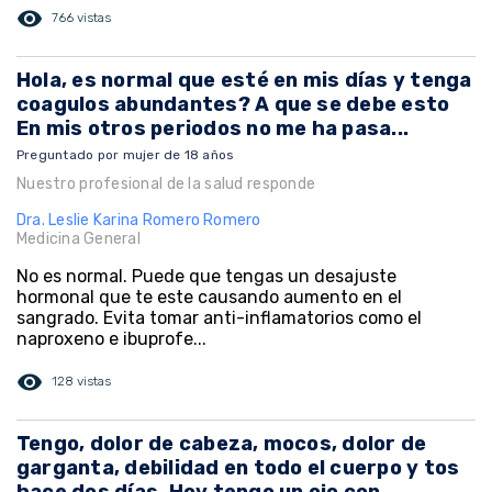
visibility
766 vistas
Hola, es normal que esté en mis días y tenga
coagulos abundantes? A que se debe esto
En mis otros periodos no me ha pasa...
Preguntado por mujer de 18 años
Nuestro profesional de la salud responde
Dra. Leslie Karina Romero Romero
Medicina General
No es normal. Puede que tengas un desajuste
hormonal que te este causando aumento en el
sangrado. Evita tomar anti-inflamatorios como el
naproxeno e ibuprofe...
visibility
128 vistas
Tengo, dolor de cabeza, mocos, dolor de
garganta, debilidad en todo el cuerpo y tos
hace dos días. Hoy tengo un ojo con ...