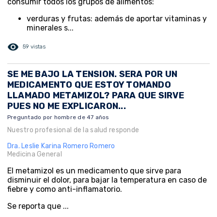
consumir todos los grupos de alimentos:
verduras y frutas: además de aportar vitaminas y
minerales s...
visibility
59 vistas
SE ME BAJO LA TENSION. SERA POR UN
MEDICAMENTO QUE ESTOY TOMANDO
LLAMADO METAMIZOL? PARA QUE SIRVE
PUES NO ME EXPLICARON...
Preguntado por hombre de 47 años
Nuestro profesional de la salud responde
Dra. Leslie Karina Romero Romero
Medicina General
El metamizol es un medicamento que sirve para
disminuir el dolor, para bajar la temperatura en caso de
fiebre y como anti-inflamatorio.
Se reporta que ...