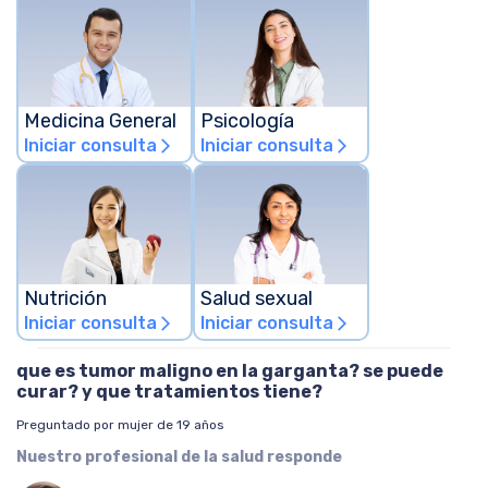
Medicina General
Psicología
Iniciar consulta
Iniciar consulta
arrow_forward_ios
arrow_forward_ios
Nutrición
Salud sexual
Iniciar consulta
Iniciar consulta
arrow_forward_ios
arrow_forward_ios
que es tumor maligno en la garganta? se puede
curar? y que tratamientos tiene?
Preguntado por mujer de 19 años
Nuestro profesional de la salud responde