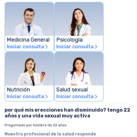
Medicina General
Psicología
Iniciar consulta
Iniciar consulta
arrow_forward_ios
arrow_forward_ios
Nutrición
Salud sexual
Iniciar consulta
Iniciar consulta
arrow_forward_ios
arrow_forward_ios
por qué mis erecciones han disminuido? tengo 22
años y una vida sexual muy activa
Preguntado por hombre de 22 años
Nuestro profesional de la salud responde