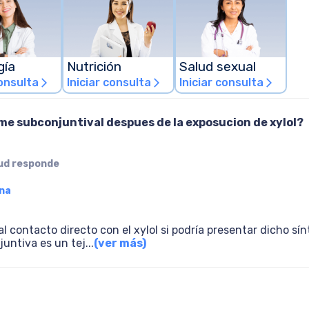
gía
Nutrición
Salud sexual
consulta
Iniciar consulta
Iniciar consulta
arrow_forward_ios
arrow_forward_ios
arrow_forward_ios
e subconjuntival despues de la exposucion de xylol?
lud responde
ina
s al contacto directo con el xylol si podría presentar dicho 
untiva es un tej
...
(ver más)