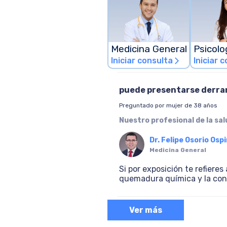
Medicina General
Psicolo
Iniciar consulta
Iniciar 
arrow_forward_ios
puede presentarse derram
Preguntado por mujer de 38 años
Nuestro profesional de la sa
Dr. Felipe Osorio Osp
Medicina General
Si por exposición te refiere
quemadura química y la conj
Ver más