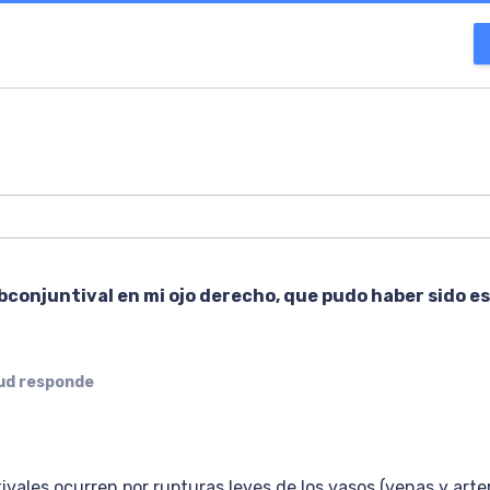
conjuntival en mi ojo derecho, que pudo haber sido e
lud responde
vales ocurren por rupturas leves de los vasos (venas y arte